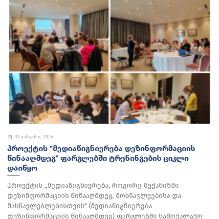
31 იანვარი, 2024
ᲞᲠᲝᲔᲥᲢᲘᲡ "ᲛᲔᲓᲘᲐᲬᲘᲒᲜᲘᲔᲠᲔᲑᲐ ᲓᲔᲖᲘᲜᲤᲝᲠᲛᲐᲪᲘᲘᲡ
ᲬᲘᲜᲐᲐᲦᲛᲓᲔᲒ" ᲤᲐᲠᲒᲚᲔᲑᲨᲘ ᲢᲠᲔᲜᲘᲜᲒᲔᲑᲘᲡ ᲪᲘᲙᲚᲘ
ᲓᲐᲘᲬᲧᲝ
პროექტის „მედიაწიგნიერება, როგორც მექანიზმი
დეზინფორმაციის წინააღმდეგ, მოსწავლეებისა და
მასწავლებლებისთვის“ (მედიაწიგნიერება
დეზინფორმაციის წინააღმდეგ) ფარგლებში სამოქალაქო