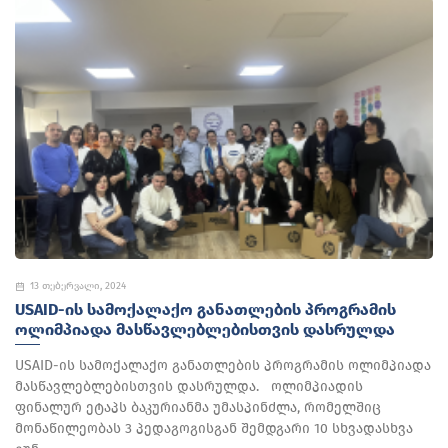
13 თებერვალი, 2024
USAID-ᲘᲡ ᲡᲐᲛᲝᲥᲐᲚᲐᲥᲝ ᲒᲐᲜᲐᲗᲚᲔᲑᲘᲡ ᲞᲠᲝᲒᲠᲐᲛᲘᲡ
ᲝᲚᲘᲛᲞᲘᲐᲓᲐ ᲛᲐᲡᲬᲐᲕᲚᲔᲑᲚᲔᲑᲘᲡᲗᲕᲘᲡ ᲓᲐᲡᲠᲣᲚᲓᲐ
USAID-ის სამოქალაქო განათლების პროგრამის ოლიმპიადა
მასწავლებლებისთვის დასრულდა. ოლიმპიადის
ფინალურ ეტაპს ბაკურიანმა უმასპინძლა, რომელშიც
მონაწილეობას 3 პედაგოგისგან შემდგარი 10 სხვადასხვა