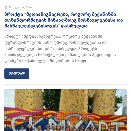
18 ივლისი, 2024
ᲞᲠᲝᲥᲢᲘ "ᲛᲔᲓᲘᲐᲬᲘᲒᲜᲘᲔᲠᲔᲑᲐ, ᲠᲝᲒᲝᲠᲪ ᲛᲔᲥᲐᲜᲘᲖᲛᲘ
ᲓᲔᲖᲘᲜᲤᲝᲠᲛᲐᲪᲘᲘᲡ ᲬᲘᲜᲐᲐᲦᲛᲓᲔᲒ ᲛᲝᲡᲬᲐᲕᲚᲔᲔᲑᲘᲡᲐ ᲓᲐ
ᲛᲐᲡᲬᲐᲕᲚᲔᲑᲚᲔᲑᲘᲡᲗᲕᲘᲡ" ᲓᲐᲡᲠᲣᲚᲓᲐ
პროქტი "მედიაწიგნიერება, როგორც მექანიზმი
დეზინფომრაციის წინააღმდეგ მოსწავლეებისა და
მასწავლებლებისთვის" დასრულდა. პროექტს
ახორციელებდა სამოქალაქო განათლების პედაგოგთა
ფორუმი საქართველოში ფინეთის საელ...
ᲕᲠᲪᲚᲐᲓ