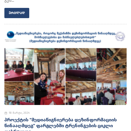
გუნ...
ᲕᲠᲪᲚᲐᲓ
18 მარტი, 2024
ᲞᲠᲝᲔᲥᲢᲘᲡ "ᲛᲔᲓᲘᲐᲬᲘᲒᲜᲘᲔᲠᲔᲑᲐ ᲓᲔᲖᲘᲜᲤᲝᲠᲛᲐᲪᲘᲘᲡ
ᲬᲘᲜᲐᲐᲦᲛᲓᲔᲒ" ᲤᲐᲠᲒᲚᲔᲑᲨᲘ ᲢᲠᲔᲜᲘᲜᲒᲔᲑᲘᲡ ᲪᲘᲙᲚᲘ