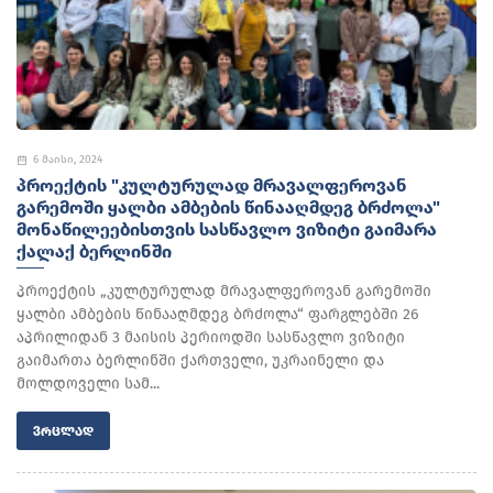
6 მაისი, 2024
ᲞᲠᲝᲔᲥᲢᲘᲡ "ᲙᲣᲚᲢᲣᲠᲣᲚᲐᲓ ᲛᲠᲐᲕᲐᲚᲤᲔᲠᲝᲕᲐᲜ
ᲒᲐᲠᲔᲛᲝᲨᲘ ᲧᲐᲚᲑᲘ ᲐᲛᲑᲔᲑᲘᲡ ᲬᲘᲜᲐᲐᲦᲛᲓᲔᲒ ᲑᲠᲫᲝᲚᲐ"
ᲛᲝᲜᲐᲬᲘᲚᲔᲔᲑᲘᲡᲗᲕᲘᲡ ᲡᲐᲡᲬᲐᲕᲚᲝ ᲕᲘᲖᲘᲢᲘ ᲒᲐᲘᲛᲐᲠᲐ
ᲥᲐᲚᲐᲥ ᲑᲔᲠᲚᲘᲜᲨᲘ
პროექტის „კულტურულად მრავალფეროვან გარემოში
ყალბი ამბების წინააღმდეგ ბრძოლა“ ფარგლებში 26
აპრილიდან 3 მაისის პერიოდში სასწავლო ვიზიტი
გაიმართა ბერლინში ქართველი, უკრაინელი და
მოლდოველი სამ...
ᲕᲠᲪᲚᲐᲓ