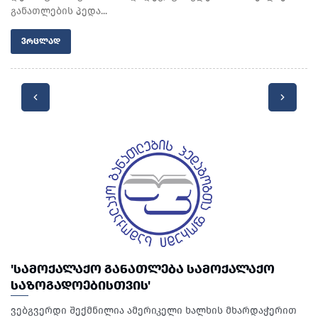
განათლების პედა...
ᲕᲠᲪᲚᲐᲓ
'ᲡᲐᲛᲝᲥᲐᲚᲐᲥᲝ ᲒᲐᲜᲐᲗᲚᲔᲑᲐ ᲡᲐᲛᲝᲥᲐᲚᲐᲥᲝ
ᲡᲐᲖᲝᲒᲐᲓᲝᲔᲑᲘᲡᲗᲕᲘᲡ'
ვებგვერდი შექმნილია ამერიკელი ხალხის მხარდაჭერით