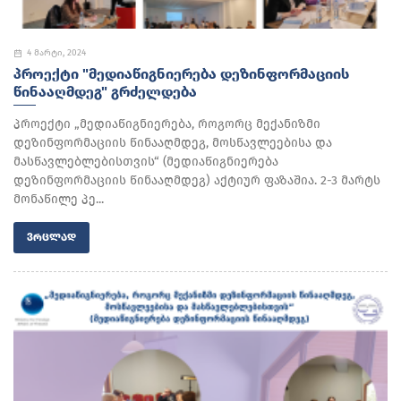
4 მარტი, 2024
ᲞᲠᲝᲔᲥᲢᲘ "ᲛᲔᲓᲘᲐᲬᲘᲒᲜᲘᲔᲠᲔᲑᲐ ᲓᲔᲖᲘᲜᲤᲝᲠᲛᲐᲪᲘᲘᲡ
ᲬᲘᲜᲐᲐᲦᲛᲓᲔᲒ" ᲒᲠᲫᲔᲚᲓᲔᲑᲐ
პროექტი „მედიაწიგნიერება, როგორც მექანიზმი
დეზინფორმაციის წინააღმდეგ, მოსწავლეებისა და
მასწავლებლებისთვის“ (მედიაწიგნიერება
დეზინფორმაციის წინააღმდეგ) აქტიურ ფაზაშია. 2-3 მარტს
მონაწილე პე...
ᲕᲠᲪᲚᲐᲓ