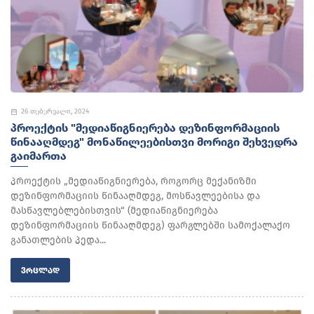
26 თებერვალი, 2024
ᲞᲠᲝᲔᲥᲢᲘᲡ "ᲛᲔᲓᲘᲐᲬᲘᲒᲜᲘᲔᲠᲔᲑᲐ ᲓᲔᲖᲘᲜᲤᲝᲠᲛᲐᲪᲘᲘᲡ
ᲬᲘᲜᲐᲐᲦᲛᲓᲔᲒ" ᲛᲝᲜᲐᲬᲘᲚᲔᲔᲑᲘᲡᲗᲕᲘ ᲛᲝᲠᲘᲒᲘ ᲨᲔᲮᲕᲔᲓᲠᲐ
ᲒᲐᲘᲛᲐᲠᲗᲐ
პროექტის „მედიაწიგნიერება, როგორც მექანიზმი
დეზინფორმაციის წინააღმდეგ, მოსწავლეებისა და
მასწავლებლებისთვის“ (მედიაწიგნიერება
დეზინფორმაციის წინააღმდეგ) ფარგლებში სამოქალაქო
განათლების პედა...
ᲕᲠᲪᲚᲐᲓ