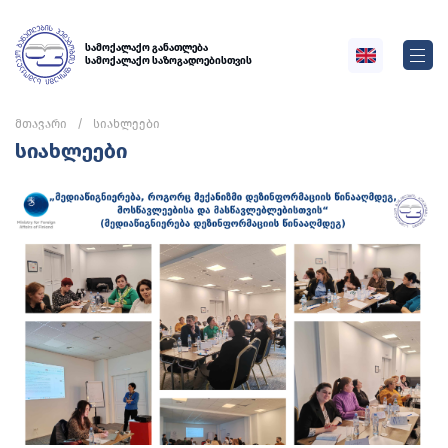
სამოქალაქო განათლება
სამოქალაქო საზოგადოებისთვის
მთავარი
სიახლეები
სიახლეები