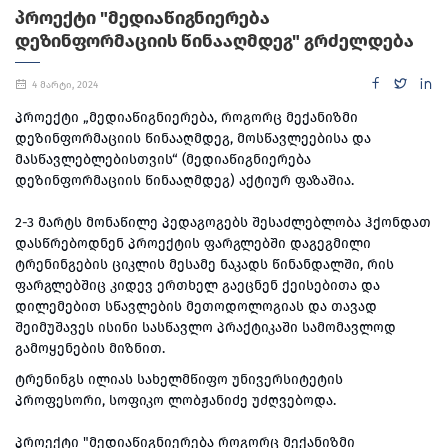
ᲞᲠᲝᲔᲥᲢᲘ "ᲛᲔᲓᲘᲐᲬᲘᲒᲜᲘᲔᲠᲔᲑᲐ
ᲓᲔᲖᲘᲜᲤᲝᲠᲛᲐᲪᲘᲘᲡ ᲬᲘᲜᲐᲐᲦᲛᲓᲔᲒ" ᲒᲠᲫᲔᲚᲓᲔᲑᲐ
4 მარტი, 2024
პროექტი „მედიაწიგნიერება, როგორც მექანიზმი
დეზინფორმაციის წინააღმდეგ, მოსწავლეებისა და
მასწავლებლებისთვის“ (მედიაწიგნიერება
დეზინფორმაციის წინააღმდეგ) აქტიურ ფაზაშია.
2-3 მარტს მონაწილე პედაგოგებს შესაძლებლობა ჰქონდათ
დასწრებოდნენ პროექტის ფარგლებში დაგეგმილი
ტრენინგების ციკლის მესამე ნაკადს წინანდალში, რის
ფარგლებშიც კიდევ ერთხელ გაეცნენ ქეისებითა და
დილემებით სწავლების მეთოდოლოგიას და თავად
შეიმუშავეს ისინი სასწავლო პრაქტიკაში სამომავლოდ
გამოყენების მიზნით.
ტრენინგს ილიას სახელმწიფო უნივერსიტეტის
პროფესორი, სოფიკო ლობჟანიძე უძღვებოდა.
პროექტი "მედიაწიგნიერება როგორც მექანიზმი