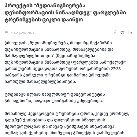
ᲞᲠᲝᲔᲥᲢᲘᲡ "ᲛᲔᲓᲘᲐᲬᲘᲒᲜᲘᲔᲠᲔᲑᲐ
ᲓᲔᲖᲘᲜᲤᲝᲠᲛᲐᲪᲘᲘᲡ ᲬᲘᲜᲐᲐᲦᲛᲓᲔᲒ" ᲤᲐᲠᲒᲚᲔᲑᲨᲘ
ᲢᲠᲔᲜᲘᲜᲒᲔᲑᲘᲡ ᲪᲘᲙᲚᲘ ᲓᲐᲘᲬᲧᲝ
31 იანვარი, 2024
პროექტის „მედიაწიგნიერება, როგორც მექანიზმი
დეზინფორმაციის წინააღმდეგ, მოსწავლეებისა და
მასწავლებლებისთვის“ (მედიაწიგნიერება
დეზინფორმაციის წინააღმდეგ) ფარგლებში სამოქალაქო
განათლების პედაგოგთა ფორუმის ორგანიზებით 27-28
იანვარს პირველი ტრენინგი გაიმართა პროექტში
ჩართული მასწავლებლებისთვის.
ტრენინგს ილიას სახელმწიფო უნივერსიტეტის
პროფესორი, სოფიკო ლობჟანიძე უძღვებოდა.
მონაწილე პედაგოგები ტრენინგის დროს, კიდევ ერთხელ,
გაეცნენ ქეისებითა და დილემებით სწავლების
მეთოდოლოგიას და თავად შეიმუშავეს სხვადასხვა
თემატიკის ქეისებიც, რომელიც პროექტის დასრულების