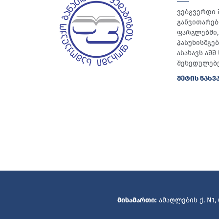
ვებგვერდი 
განვითარებ
ფარგლებში, 
პასუხისმგე
ასახავს აშ
შეხედულებე
ᲛᲔᲢᲘᲡ ᲜᲐᲮᲕ
მისამართი:
ამაღლების ქ. N1,