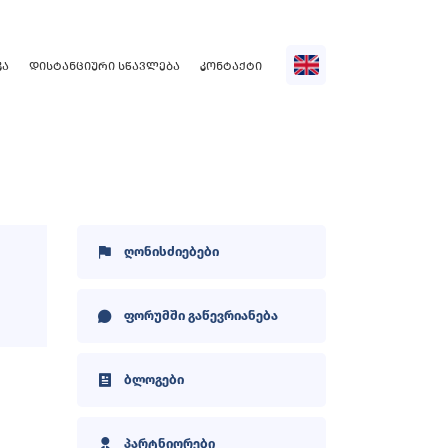
ᲙᲐ
ᲓᲘᲡᲢᲐᲜᲪᲘᲣᲠᲘ ᲡᲬᲐᲕᲚᲔᲑᲐ
ᲙᲝᲜᲢᲐᲥᲢᲘ
ღონისძიებები
ფორუმში გაწევრიანება
ბლოგები
პარტნიორები