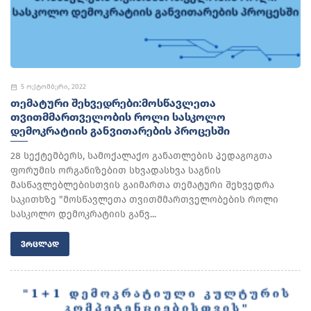
5 ოქტომბერი, 2022
ᲗᲔᲛᲐᲢᲣᲠᲘ ᲨᲔᲮᲕᲔᲓᲠᲔᲑᲘ:ᲛᲝᲡᲬᲐᲕᲚᲔᲗᲐ
ᲗᲕᲘᲗᲛᲛᲐᲠᲗᲕᲔᲚᲝᲑᲘᲡ ᲠᲝᲚᲘ ᲡᲐᲡᲙᲝᲚᲝ
ᲓᲔᲛᲝᲙᲠᲐᲢᲘᲘᲡ ᲒᲐᲜᲕᲘᲗᲐᲠᲔᲑᲘᲡ ᲞᲠᲝᲪᲔᲡᲨᲘ
28 სექტემბერს, სამოქალაქო განათლების პედაგოგთა
ფორუმის ორგანიზებით სხვადასხვა საგნის
მასწავლებლებისთვის გაიმართა თემატური შეხვედრა
საკითხზე "მოსწავლეთა თვითმმართველობების როლი
სასკოლო დემოკრატიის განვ...
ᲕᲠᲪᲚᲐᲓ