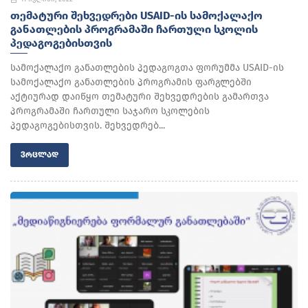
ᲗᲔᲛᲐᲢᲣᲠᲘ ᲨᲔᲮᲕᲔᲓᲠᲔᲑᲘ USAID-ᲘᲡ ᲡᲐᲛᲝᲥᲐᲚᲐᲥᲝ
ᲒᲐᲜᲐᲗᲚᲔᲑᲘᲡ ᲞᲠᲝᲒᲠᲐᲛᲐᲨᲘ ᲩᲐᲠᲗᲣᲚᲘ ᲡᲙᲝᲚᲘᲡ
ᲞᲔᲓᲐᲒᲝᲒᲔᲑᲘᲡᲗᲕᲘᲡ
სამოქალაქო განათლების პედაგოგთა ფორუმმა USAID-ის
სამოქალაქო განათლების პროგრამის ფარგლებში
აქტიურად დაიწყო თემატური შეხვედრების გამართვა
პროგრამაში ჩართული საჯარო სკოლების
პედაგოგებისთვის. შეხვედრებ...
ᲕᲠᲪᲚᲐᲓ