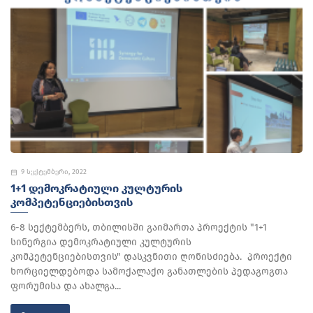
9 სექტემბერი, 2022
1+1 ᲓᲔᲛᲝᲙᲠᲐᲢᲘᲣᲚᲘ ᲙᲣᲚᲢᲣᲠᲘᲡ
ᲙᲝᲛᲞᲔᲢᲔᲜᲪᲘᲔᲑᲘᲡᲗᲕᲘᲡ
6-8 სექტემბერს, თბილისში გაიმართა პროექტის "1+1
სინერგია დემოკრატიული კულტურის
კომპეტენციებისთვის" დასკვნითი ღონისძიება. პროექტი
ხორციელდებოდა სამოქალაქო განათლების პედაგოგთა
ფორუმისა და ახალგა...