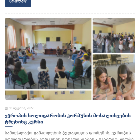
ᲕᲠᲪᲚᲐᲓ
16 ივლისი, 2022
ᲔᲕᲠᲝᲞᲘᲡ ᲡᲝᲚᲘᲓᲐᲠᲝᲑᲘᲡ ᲙᲝᲠᲞᲣᲡᲘᲡ ᲛᲝᲮᲐᲚᲘᲡᲔᲔᲑᲘᲡ
ᲢᲠᲔᲜᲘᲜᲒ ᲙᲣᲠᲡᲘ
სამოქალაქო განათლების პედაგოგთა ფორუმის, ევროპის
სოლიდარობის კორპუსის მოხალისეების - მაიბრიტ კოლბე