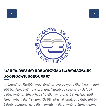
'ᲡᲐᲛᲝᲥᲐᲚᲐᲥᲝ ᲒᲐᲜᲐᲗᲚᲔᲑᲐ ᲡᲐᲛᲝᲥᲐᲚᲐᲥᲝ
ᲡᲐᲖᲝᲒᲐᲓᲝᲔᲑᲘᲡᲗᲕᲘᲡ'
ვებგვერდი შექმნილია ამერიკელი ხალხის მხარდაჭერით
აშშ საერთაშორისო განვითარების სააგენტოს (USAID)
საშუალებით პროგრამა "მომავლის თაობა" ფარგლებში,
რომელსაც ახორციელებს PH International. მის შინაარსზე
პასუხისმგებელია სამოქალაქო განათლების პედაგოგთა