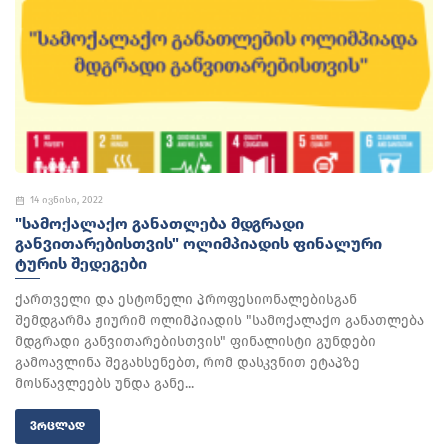
14 ივნისი, 2022
"ᲡᲐᲛᲝᲥᲐᲚᲐᲥᲝ ᲒᲐᲜᲐᲗᲚᲔᲑᲐ ᲛᲓᲒᲠᲐᲓᲘ
ᲒᲐᲜᲕᲘᲗᲐᲠᲔᲑᲘᲡᲗᲕᲘᲡ" ᲝᲚᲘᲛᲞᲘᲐᲓᲘᲡ ᲤᲘᲜᲐᲚᲣᲠᲘ
ᲢᲣᲠᲘᲡ ᲨᲔᲓᲔᲒᲔᲑᲘ
ქართველი და ესტონელი პროფესიონალებისგან
შემდგარმა ჟიურიმ ოლიმპიადის "სამოქალაქო განათლება
მდგრადი განვითარებისთვის" ფინალისტი გუნდები
გამოავლინა შეგახსენებთ, რომ დასკვნით ეტაპზე
მოსწავლეებს უნდა განე...
ᲕᲠᲪᲚᲐᲓ