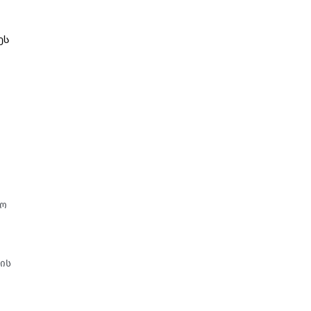
ს 
სო
"
ბის