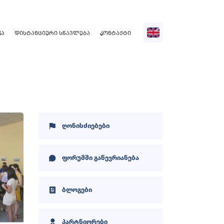
ᲙᲐ
ᲓᲘᲡᲢᲐᲜᲪᲘᲣᲠᲘ ᲡᲬᲐᲕᲚᲔᲑᲐ
ᲙᲝᲜᲢᲐᲥᲢᲘ
ღონისძიებები
ფორუმში გაწევრიანება
ბლოგები
პარტნიორები