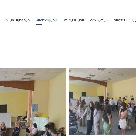
ᲩᲕᲔᲜ ᲨᲔᲡᲐᲮᲔᲑ
ᲡᲘᲐᲮᲚᲔᲔᲑᲘ
ᲞᲠᲝᲔᲥᲢᲔᲑᲘ
ᲒᲐᲚᲔᲠᲔᲐ
ᲑᲘᲑᲚᲘᲝᲗᲔ