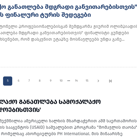
ᲥᲝ ᲒᲐᲜᲐᲗᲚᲔᲑᲐ ᲛᲓᲒᲠᲐᲓᲘ ᲒᲐᲜᲕᲘᲗᲐᲠᲔᲑᲘᲡᲗᲕᲘᲡ
Ს ᲤᲘᲜᲐᲚᲣᲠᲘ ᲢᲣᲠᲘᲡ ᲨᲔᲓᲔᲒᲔᲑᲘ
ტონელი პროფესიონალებისგან შემდგარმა ჟიურიმ ოლიმპიადი
ნათლება მდგრადი განვითარებისთვის" ფინალისტი გუნდები
ხსენებთ, რომ დასკვნით ეტაპზე მოსწავლეებს უნდა განე...
...
5
6
7
8
9
10
14
15
ᲐᲚᲐᲥᲝ ᲒᲐᲜᲐᲗᲚᲔᲑᲐ ᲡᲐᲛᲝᲥᲐᲚᲐᲥᲝ
ᲓᲝᲔᲑᲘᲡᲗᲕᲘᲡ'
შექმნილია ამერიკელი ხალხის მხარდაჭერით აშშ საერთაშორი
ის სააგენტოს (USAID) საშუალებით პროგრამა "მომავლის თაობა
რომელსაც ახორციელებს PH International. მის შინაარსზე