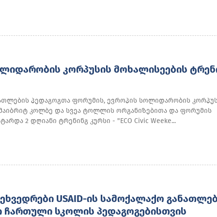
ᲝᲚᲘᲓᲐᲠᲝᲑᲘᲡ ᲙᲝᲠᲞᲣᲡᲘᲡ ᲛᲝᲮᲐᲚᲘᲡᲔᲔᲑᲘᲡ ᲢᲠᲔᲜ
ათლების პედაგოგთა ფორუმის, ევროპის სოლიდარობის კორპუ
 მაიბრიტ კოლბე და სვეა ტოლლის ორგანიზებითა და ფორუმის
არდა 2 დღიანი ტრენინგ კურსი - "ECO Civic Weeke...
ᲔᲮᲕᲔᲓᲠᲔᲑᲘ USAID-ᲘᲡ ᲡᲐᲛᲝᲥᲐᲚᲐᲥᲝ ᲒᲐᲜᲐᲗᲚᲔ
Ი ᲩᲐᲠᲗᲣᲚᲘ ᲡᲙᲝᲚᲘᲡ ᲞᲔᲓᲐᲒᲝᲒᲔᲑᲘᲡᲗᲕᲘᲡ