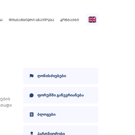
ᲙᲐ
ᲓᲘᲡᲢᲐᲜᲪᲘᲣᲠᲘ ᲡᲬᲐᲕᲚᲔᲑᲐ
ᲙᲝᲜᲢᲐᲥᲢᲘ
ღონისძიებები
ფორუმში გაწევრიანება
ლების
ითადი
ბლოგები
პარტნიორები