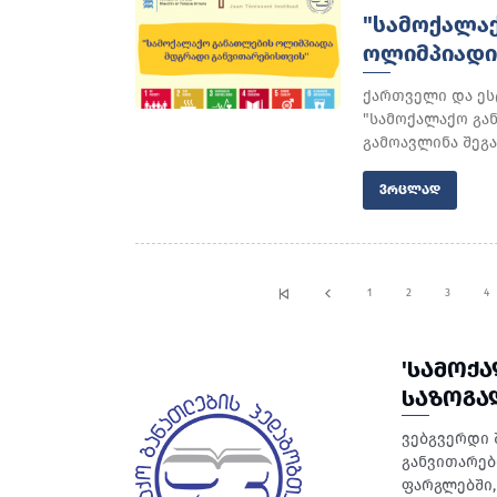
"ᲡᲐᲛᲝᲥᲐᲚᲐ
ᲝᲚᲘᲛᲞᲘᲐᲓᲘ
ქართველი და ეს
"სამოქალაქო გა
გამოავლინა შეგა
ᲕᲠᲪᲚᲐᲓ
1
2
3
4
'ᲡᲐᲛᲝᲥ
ᲡᲐᲖᲝᲒᲐ
ვებგვერდი 
განვითარებ
ფარგლებში, 