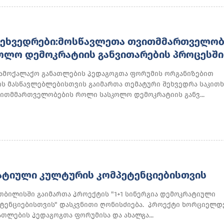
ᲨᲔᲮᲕᲔᲓᲠᲔᲑᲘ:ᲛᲝᲡᲬᲐᲕᲚᲔᲗᲐ ᲗᲕᲘᲗᲛᲛᲐᲠᲗᲕᲔᲚᲝᲑ
ᲝᲚᲝ ᲓᲔᲛᲝᲙᲠᲐᲢᲘᲘᲡ ᲒᲐᲜᲕᲘᲗᲐᲠᲔᲑᲘᲡ ᲞᲠᲝᲪᲔᲡᲨᲘ
 სამოქალაქო განათლების პედაგოგთა ფორუმის ორგანიზებით
ნის მასწავლებლებისთვის გაიმართა თემატური შეხვედრა საკით
ითმმართველობების როლი სასკოლო დემოკრატიის განვ...
ᲠᲐᲢᲘᲣᲚᲘ ᲙᲣᲚᲢᲣᲠᲘᲡ ᲙᲝᲛᲞᲔᲢᲔᲜᲪᲘᲔᲑᲘᲡᲗᲕᲘᲡ
 თბილისში გაიმართა პროექტის "1+1 სინერგია დემოკრატიული
ტენციებისთვის" დასკვნითი ღონისძიება. პროექტი ხორციელ
თლების პედაგოგთა ფორუმისა და ახალგა...