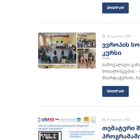
ᲕᲠᲪᲚᲐᲓ
16 ივლისი, 2022
ᲔᲕᲠᲝᲞᲘᲡ Ს
ᲙᲣᲠᲡᲘ
სამოქალაქო გან
მოხალისეების -
მხარდაჭერით, ჩატ
ᲕᲠᲪᲚᲐᲓ
11 ივლისი, 2022
ᲗᲔᲛᲐᲢᲣᲠᲘ Შ
ᲞᲠᲝᲒᲠᲐᲛᲐᲨ