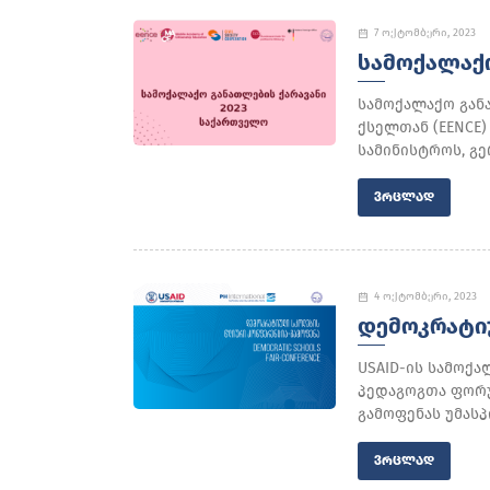
7 ოქტომბერი, 2023
ᲡᲐᲛᲝᲥᲐᲚᲐᲥᲝ
სამოქალაქო გან
ქსელთან (EENCE
სამინისტროს, გ
ᲕᲠᲪᲚᲐᲓ
4 ოქტომბერი, 2023
ᲓᲔᲛᲝᲙᲠᲐᲢᲘ
USAID-ის სამოქ
პედაგოგთა ფორუ
გამოფენას უმასპ
ᲕᲠᲪᲚᲐᲓ