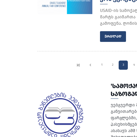
USAID-ის სამოქ
მარტს გაიმართა
გამოფენა. ღონის
ᲕᲠᲪᲚᲐᲓ
1
2
3
4
'ᲡᲐᲛᲝᲥ
ᲡᲐᲖᲝᲒᲐ
ვებგვერდი 
განვითარებ
ფარგლებში, 
პასუხისმგე
ასახავს აშ