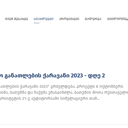
ᲩᲕᲔᲜ ᲨᲔᲡᲐᲮᲔᲑ
ᲡᲘᲐᲮᲚᲔᲔᲑᲘ
ᲞᲠᲝᲔᲥᲢᲔᲑᲘ
ᲒᲐᲚᲔᲠᲔᲐ
ᲑᲘᲑᲚᲘᲝᲗᲔ
 ᲒᲐᲜᲐᲗᲚᲔᲑᲘᲡ ᲥᲐᲠᲐᲕᲐᲜᲘ 2023 - ᲓᲦᲔ 2
ნათლების ქარავანი 2023" გრძელდება. პროექტს 8 ოქტომბერს
სმა, ბათუმმა და ჩაქვმა უმასპინძლა. ბათუმის შოთა რუსთაველ
რსიტეტის 21-ე აუდიტორიაში სიმულაციური თამ...