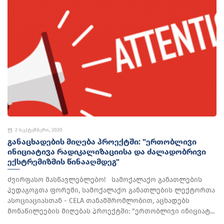
2 სექტემბერი, 2020
ᲒᲐᲜᲐᲪᲮᲐᲓᲔᲑᲘᲡ ᲛᲘᲦᲔᲑᲐ ᲞᲠᲝᲔᲥᲢᲨᲘ: "ᲔᲠᲗᲝᲑᲚᲘᲕᲘ
ᲘᲜᲘᲪᲘᲐᲢᲘᲕᲐ ᲠᲐᲓᲘᲙᲐᲚᲘᲖᲐᲪᲘᲘᲡᲐ ᲓᲐ ᲫᲐᲚᲐᲓᲝᲑᲠᲘᲕᲘ
ᲔᲥᲡᲢᲠᲔᲛᲘᲖᲛᲘᲡ ᲬᲘᲜᲐᲐᲦᲛᲓᲔᲒ"
ძვირფასო მასწავლებლებო! სამოქალაქო განათლების
პედაგოგთა ფორუმი, სამოქალაქო განათლების ლექტორთა
ასოციაციასთან - CELA თანამშრომლობით, აცხადებს
მონაწილეების მიღებას პროექტში: "ერთობლივი ინიციატ...