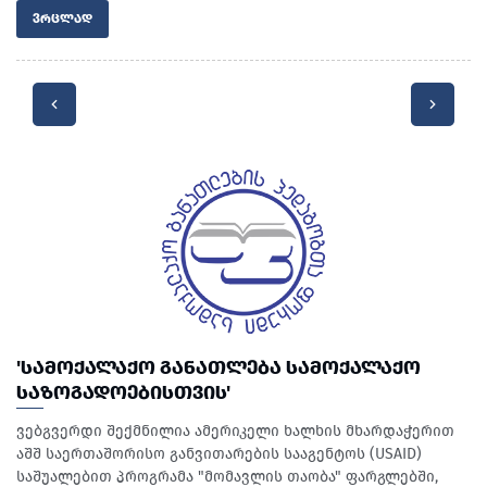
ᲕᲠᲪᲚᲐᲓ
'ᲡᲐᲛᲝᲥᲐᲚᲐᲥᲝ ᲒᲐᲜᲐᲗᲚᲔᲑᲐ ᲡᲐᲛᲝᲥᲐᲚᲐᲥᲝ
ᲡᲐᲖᲝᲒᲐᲓᲝᲔᲑᲘᲡᲗᲕᲘᲡ'
ვებგვერდი შექმნილია ამერიკელი ხალხის მხარდაჭერით
აშშ საერთაშორისო განვითარების სააგენტოს (USAID)
საშუალებით პროგრამა "მომავლის თაობა" ფარგლებში,