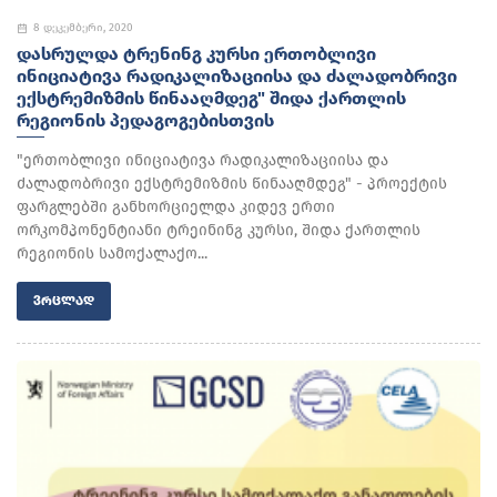
8 დეკემბერი, 2020
ᲓᲐᲡᲠᲣᲚᲓᲐ ᲢᲠᲔᲜᲘᲜᲒ ᲙᲣᲠᲡᲘ ᲔᲠᲗᲝᲑᲚᲘᲕᲘ
ᲘᲜᲘᲪᲘᲐᲢᲘᲕᲐ ᲠᲐᲓᲘᲙᲐᲚᲘᲖᲐᲪᲘᲘᲡᲐ ᲓᲐ ᲫᲐᲚᲐᲓᲝᲑᲠᲘᲕᲘ
ᲔᲥᲡᲢᲠᲔᲛᲘᲖᲛᲘᲡ ᲬᲘᲜᲐᲐᲦᲛᲓᲔᲒ" ᲨᲘᲓᲐ ᲥᲐᲠᲗᲚᲘᲡ
ᲠᲔᲒᲘᲝᲜᲘᲡ ᲞᲔᲓᲐᲒᲝᲒᲔᲑᲘᲡᲗᲕᲘᲡ
"ერთობლივი ინიციატივა რადიკალიზაციისა და
ძალადობრივი ექსტრემიზმის წინააღმდეგ" - პროექტის
ფარგლებში განხორციელდა კიდევ ერთი
ორკომპონენტიანი ტრეინინგ კურსი, შიდა ქართლის
რეგიონის სამოქალაქო...
ᲕᲠᲪᲚᲐᲓ