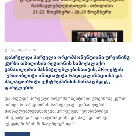
1 დეკემბერი, 2020
ᲓᲐᲡᲠᲣᲚᲓᲐ ᲞᲘᲠᲕᲔᲚᲘ ᲝᲠᲙᲝᲛᲞᲝᲜᲔᲜᲢᲘᲐᲜᲘ ᲢᲠᲔᲘᲜᲘᲜᲒ
ᲙᲣᲠᲡᲘ ᲗᲑᲘᲚᲘᲡᲘᲡ ᲠᲔᲒᲘᲝᲜᲘᲡ ᲡᲐᲛᲝᲥᲐᲚᲐᲥᲝ
ᲒᲐᲜᲐᲗᲚᲔᲑᲘᲡ ᲛᲐᲡᲬᲐᲕᲚᲔᲑᲚᲔᲑᲘᲡᲐᲗᲕᲘᲡ, ᲞᲠᲝᲔᲥᲢᲘᲡ
"ᲔᲠᲗᲝᲑᲚᲘᲕᲘ ᲘᲜᲘᲪᲘᲐᲢᲘᲕᲐ ᲠᲐᲓᲘᲙᲐᲚᲘᲖᲐᲪᲘᲘᲡᲐ ᲓᲐ
ᲫᲐᲚᲐᲓᲝᲑᲠᲘᲕᲘ ᲔᲥᲡᲢᲠᲔᲛᲘᲖᲛᲘᲡ ᲬᲘᲜᲐᲐᲦᲛᲓᲔᲒ",
ᲤᲐᲠᲒᲚᲔᲑᲨᲘ
დასრულდა პირველი ორკომპონენტიანი ტრეინინგ კურსი
თბილისის რეგიონის სამოქალაქო განათლების
მასწავლებლებისათვის, პროექტის "ერთობლივი
ინიციატივა რადიკალიზაციისა და ძალადობრივი
ექსტრემიზმის წინააღმდეგ", ფარ...