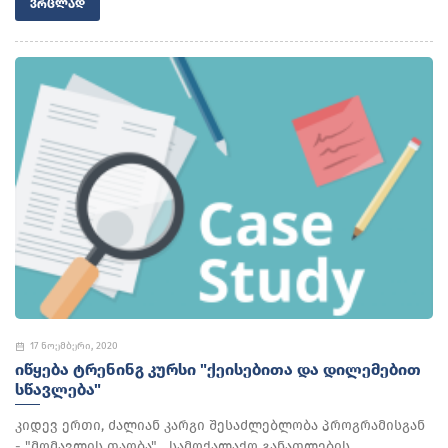
ᲕᲠᲪᲚᲐᲓ
17 ნოემბერი, 2020
ᲘᲬᲧᲔᲑᲐ ᲢᲠᲔᲜᲘᲜᲒ ᲙᲣᲠᲡᲘ "ᲥᲔᲘᲡᲔᲑᲘᲗᲐ ᲓᲐ ᲓᲘᲚᲔᲛᲔᲑᲘᲗ
ᲡᲬᲐᲕᲚᲔᲑᲐ"
კიდევ ერთი, ძალიან კარგი შესაძლებლობა პროგრამისგან
- "მომავლის თაობა" სამოქალაქო განათლების