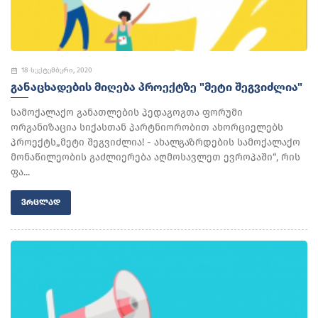
18 სექტემბერი, 2020
ᲒᲐᲜᲐᲪᲮᲐᲓᲔᲑᲘᲡ ᲛᲘᲦᲔᲑᲐ ᲞᲠᲝᲔᲥᲢᲖᲔ "ᲛᲔᲢᲘ ᲨᲔᲒᲕᲘᲫᲚᲘᲐ"
სამოქალაქო განათლების პედაგოგთა ფორუმი
ორგანიზაცია სიქასთან პარტნიორობით ახორციელებს
პროექტს„მეტი შეგვიძლია! - ახალგაზრდების სამოქალაქო
მონაწილეობის გაძლიერება აღმოსავლეთ ევროპაში“, რის
ფა...
ᲕᲠᲪᲚᲐᲓ