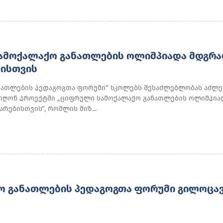
ᲐᲛᲝᲥᲐᲚᲐᲥᲝ ᲒᲐᲜᲐᲗᲚᲔᲑᲘᲡ ᲝᲚᲘᲛᲞᲘᲐᲓᲐ ᲛᲓᲒᲠᲐ
ᲑᲘᲡᲗᲕᲘᲡ
ნათლების პედაგოგთა ფორუმი“ სკოლებს შესაძლებლობას აძლე
იღონ პროექტში „ციფრული სამოქალაქო განათლების ოლიმპია
რებისთვის“, რომლის მიზ...
Ო ᲒᲐᲜᲐᲗᲚᲔᲑᲘᲡ ᲞᲔᲓᲐᲒᲝᲒᲗᲐ ᲤᲝᲠᲣᲛᲘ ᲒᲘᲚᲝᲪᲐ