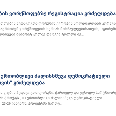
ᲑᲘᲡ ᲕᲝᲠᲥᲨᲝᲤᲔᲑᲖᲔ ᲠᲔᲒᲘᲡᲢᲠᲐᲪᲘᲐ ᲒᲠᲫᲔᲚᲓᲔᲑᲐ
ათლების პედაგოგთა ფორუმის ევროპის სოლიდარობის კორპუს
ნაგრძობენ ვორქშოფების სერიას მოსწავლეებისათვის, ფორუმ
ისეები მაიბრიტ კოლბე და სვეა ტოლლი ძვ...
1 ᲔᲠᲗᲝᲑᲚᲘᲕᲘ ᲫᲐᲚᲘᲡᲮᲛᲔᲕᲐ ᲓᲔᲛᲝᲙᲠᲐᲢᲘᲣᲚᲘ
ᲕᲘᲡ“ ᲒᲠᲫᲔᲚᲓᲔᲑᲐ
ათლების პედაგოგთა ფორუმი, ქართველ და უცხოელ პარტნიორ
ს პროქტს „1+1 ერთობლივი ძალისხმევა დემოკრატიული
23-29 იანვარს, პროექტში ჩართუ...