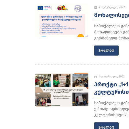
4 თებერვალი, 2022
ᲛᲝᲮᲐᲚᲘᲡᲔᲔ
სამოქალაქო გან
მოხალისეები გა
გერმანელი მოხალ
ᲕᲠᲪᲚᲐᲓ
1 თებერვალი, 2022
ᲞᲠᲝᲥᲢᲘ „1+
ᲙᲣᲚᲢᲣᲠᲘᲡᲗ
სამოქალაქო გან
ერთად აგრძელებ
კულტურისთვის“. 
ᲕᲠᲪᲚᲐᲓ