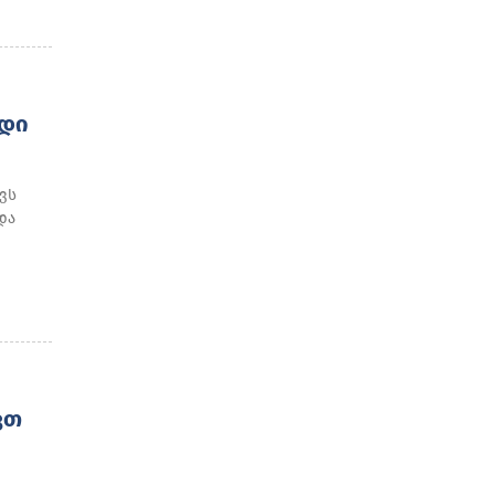
ᲓᲘ
ვს
და
ᲕᲗ