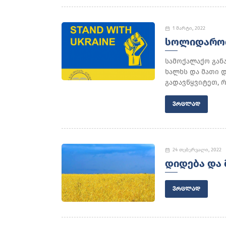
1 მარტი, 2022
ᲡᲝᲚᲘᲓᲐᲠᲝᲑ
სამოქალაქო გან
ხალხს და მათი დ
გადავწყვიტეთ, რ
ᲕᲠᲪᲚᲐᲓ
24 თებერვალი, 2022
ᲓᲘᲓᲔᲑᲐ ᲓᲐ 
ᲕᲠᲪᲚᲐᲓ