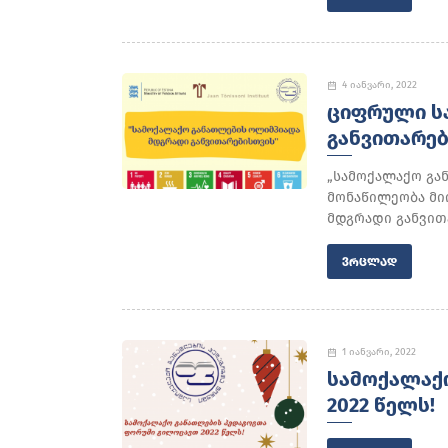
4 იანვარი, 2022
ᲪᲘᲤᲠᲣᲚᲘ Ს
ᲒᲐᲜᲕᲘᲗᲐᲠᲔ
„სამოქალაქო გა
მონაწილეობა მი
მდგრადი განვითა
ᲕᲠᲪᲚᲐᲓ
1 იანვარი, 2022
ᲡᲐᲛᲝᲥᲐᲚᲐᲥ
2022 ᲬᲔᲚᲡ!