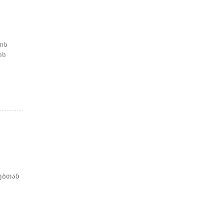
ის
ის
ებთან