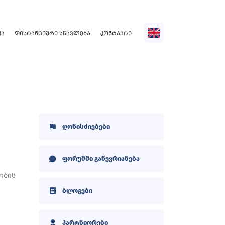
ᲙᲐ
ᲓᲘᲡᲢᲐᲜᲪᲘᲣᲠᲘ ᲡᲬᲐᲕᲚᲔᲑᲐ
ᲙᲝᲜᲢᲐᲥᲢᲘ
ღონისძიებები
ფორუმში გაწევრიანება
ობის
ბლოგები
პარტნიორები