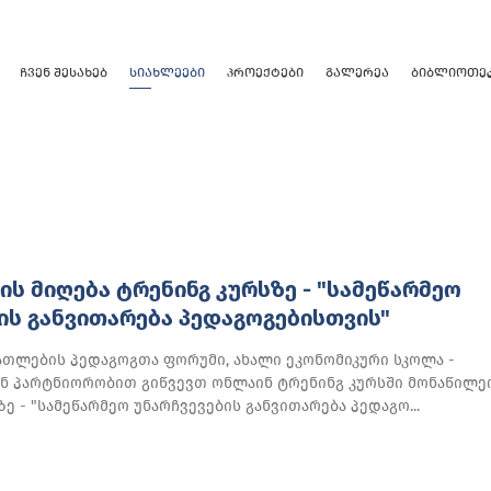
ᲩᲕᲔᲜ ᲨᲔᲡᲐᲮᲔᲑ
ᲡᲘᲐᲮᲚᲔᲔᲑᲘ
ᲞᲠᲝᲔᲥᲢᲔᲑᲘ
ᲒᲐᲚᲔᲠᲔᲐ
ᲑᲘᲑᲚᲘᲝᲗᲔ
ᲘᲡ ᲛᲘᲦᲔᲑᲐ ᲢᲠᲔᲜᲘᲜᲒ ᲙᲣᲠᲡᲖᲔ - "ᲡᲐᲛᲔᲬᲐᲠᲛᲔᲝ
ᲘᲡ ᲒᲐᲜᲕᲘᲗᲐᲠᲔᲑᲐ ᲞᲔᲓᲐᲒᲝᲒᲔᲑᲘᲡᲗᲕᲘᲡ"
ათლების პედაგოგთა ფორუმი, ახალი ეკონომიკური სკოლა -
 პარტნიორობით გიწვევთ ონლაინ ტრენინგ კურსში მონაწილე
ზე - "სამეწარმეო უნარჩვევების განვითარება პედაგო...