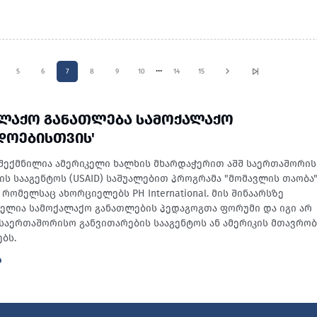
...
5
6
7
8
9
10
14
15
ᲐᲚᲐᲥᲝ ᲒᲐᲜᲐᲗᲚᲔᲑᲐ ᲡᲐᲛᲝᲥᲐᲚᲐᲥᲝ
ᲓᲝᲔᲑᲘᲡᲗᲕᲘᲡ'
შექმნილია ამერიკელი ხალხის მხარდაჭერით აშშ საერთაშორი
ის სააგენტოს (USAID) საშუალებით პროგრამა "მომავლის თაობა
რომელსაც ახორციელებს PH International. მის შინაარსზე
ბელია სამოქალაქო განათლების პედაგოგთა ფორუმი და იგი არ
შ საერთაშორისო განვითარების სააგენტოს ან ამერიკის მთავრო
ბს.
Ა