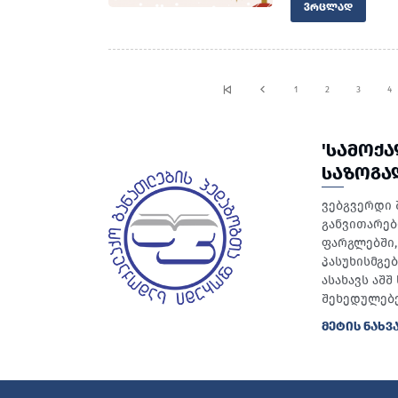
ᲕᲠᲪᲚᲐᲓ
1
2
3
4
'ᲡᲐᲛᲝᲥ
ᲡᲐᲖᲝᲒᲐ
ვებგვერდი 
განვითარებ
ფარგლებში, 
პასუხისმგე
ასახავს აშ
შეხედულებე
ᲛᲔᲢᲘᲡ ᲜᲐᲮᲕ