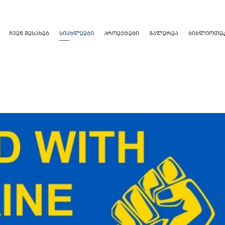
ᲩᲕᲔᲜ ᲨᲔᲡᲐᲮᲔᲑ
ᲡᲘᲐᲮᲚᲔᲔᲑᲘ
ᲞᲠᲝᲔᲥᲢᲔᲑᲘ
ᲒᲐᲚᲔᲠᲔᲐ
ᲑᲘᲑᲚᲘᲝᲗᲔ