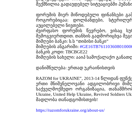
შექმნილია
გადაუდებელ
სიტუაციებში
ჰუმან
ფორუმის
მიერ
მიწოდებული
ფინანსები
გა
როგორებიცაა
:
დოლბანდები
,
სტერილუ
აუცილებელი
ნივთები
.
ძვირფასო
ფორუმის
წევრებო
,
ვისაც
სუ
შემოგვიერთდით
.
თანხის
გადმორიცხვა
შეგ
მიმღები
ბანკი
:
ს
.
ს
“
თიბისი
ბანკი
”
მიმღების
ანგარიში
:
#GE16TB76110360801000
ბანკის
კოდი
: TBCBGE22
მიმღების
სახელი
:
ააიპ
სამოქალაქო
განათ
დანიშნულება
:
ერთად
უკრაინისთვის
RAZOM for UKRAINE”, 2013-14
წლიდან
ფუნქ
ერთი
მნიშვნელოვანი
ადგილობრივი
მიმ
საქველმოქმედო
ორგანიზაცია
,
თანამშრო
Ukraine, United Help Ukraine, Revived Soldiers Ukr
მადლობა
თანადგომისთვის
!
https://razomforukraine.org/about-us/