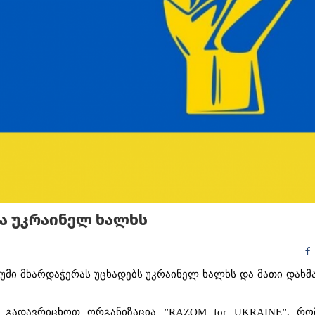
Ა ᲣᲙᲠᲐᲘᲜᲔᲚ ᲮᲐᲚᲮᲡ
უმი
მხარდაჭერას
უცხადებს
უკრაინელ
ხალხს
და
მათი
დახმ
გადავრიცხოთ
ორგანიზაცია
”
RAZOM for UKRAINE
”
,
რო