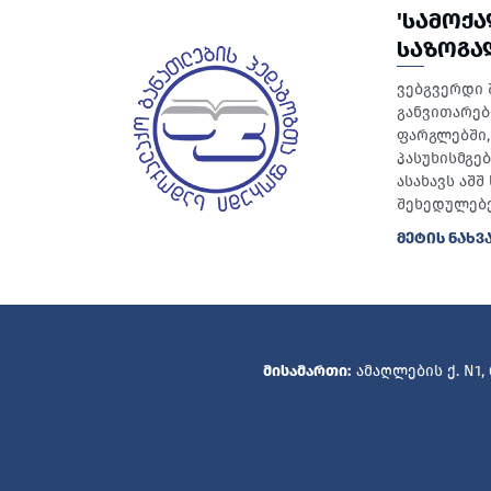
'ᲡᲐᲛᲝᲥ
ᲡᲐᲖᲝᲒᲐ
ვებგვერდი 
განვითარებ
ფარგლებში, 
პასუხისმგე
ასახავს აშ
შეხედულებე
ᲛᲔᲢᲘᲡ ᲜᲐᲮᲕ
მისამართი:
ამაღლების ქ. N1,