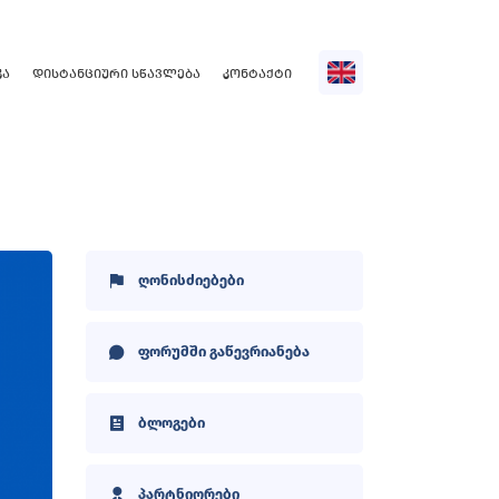
ᲙᲐ
ᲓᲘᲡᲢᲐᲜᲪᲘᲣᲠᲘ ᲡᲬᲐᲕᲚᲔᲑᲐ
ᲙᲝᲜᲢᲐᲥᲢᲘ
ღონისძიებები
ფორუმში გაწევრიანება
ბლოგები
პარტნიორები