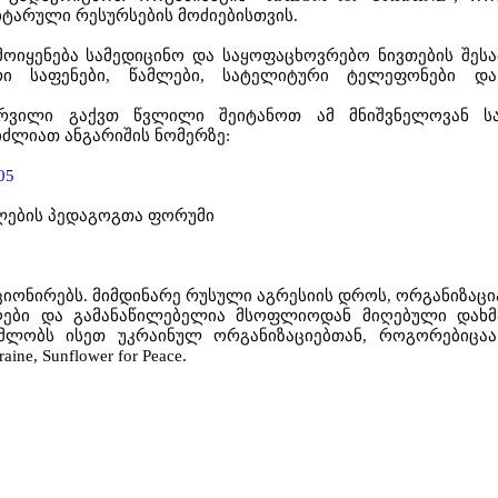
იტარული
რესურსების
მოძიებისთვის
.
მოიყენება
სამედიცინო
და
საყოფაცხოვრებო
ნივთების
შეს
რი
საფენები
,
წამლები
,
სატელიტური
ტელეფონები
და
რვილი
გაქვთ
წვლილი
შეიტანოთ
ამ
მნიშვნელოვან
ს
იძლიათ
ანგარიშის
ნომერზე
:
05
ლების
პედაგოგთა
ფორუმი
ციონირებს
.
მიმდინარე
რუსული
აგრესიის
დროს
,
ორგანიზაცი
ღები
და
გამანაწილებელია
მსოფლიოდან
მიღებული
დახმ
მლობს
ისეთ
უკრაინულ
ორგანიზაციებთან
,
როგორებიცაა
aine, Sunflower for Peace.