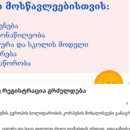
 ᲠᲔᲒᲘᲡᲢᲠᲐᲪᲘᲐ ᲒᲠᲫᲔᲚᲓᲔᲑᲐ
მის
ევროპის
სოლიდარობის
კორპუსის
მოხალისეები
განაგ
ტ
კოლბე
და
სვეა
ტოლლი
ძველ
თემებთან
ერთად
,
გთავაზობე