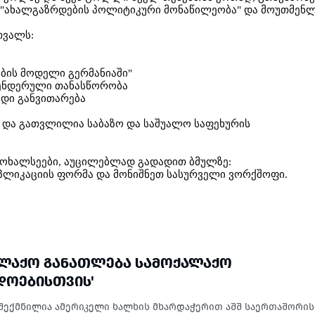
 "
ახალგაზრდების
პოლიტიკური
მონაწილეობა
"
და
მოუთმენ
თვალს
:
ბის
მოდელი
გერმანიაში
"
ენდერული
თანასწორობა
ადი
განვითარება
და
გათვლილია
საბაზო
და
საშუალო
საფეხურის
მოხალსეები
,
აუცილებლად
გადადით
ბმულზე
:
პლიკაციის
ფორმა
და
მონიშნეთ
სასურველი
ვორქშოფი
.
ᲐᲚᲐᲥᲝ ᲒᲐᲜᲐᲗᲚᲔᲑᲐ ᲡᲐᲛᲝᲥᲐᲚᲐᲥᲝ
ᲓᲝᲔᲑᲘᲡᲗᲕᲘᲡ'
შექმნილია ამერიკელი ხალხის მხარდაჭერით აშშ საერთაშორი