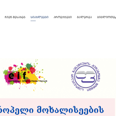
ᲩᲕᲔᲜ ᲨᲔᲡᲐᲮᲔᲑ
ᲡᲘᲐᲮᲚᲔᲔᲑᲘ
ᲞᲠᲝᲔᲥᲢᲔᲑᲘ
ᲒᲐᲚᲔᲠᲔᲐ
ᲑᲘᲑᲚᲘᲝᲗᲔ