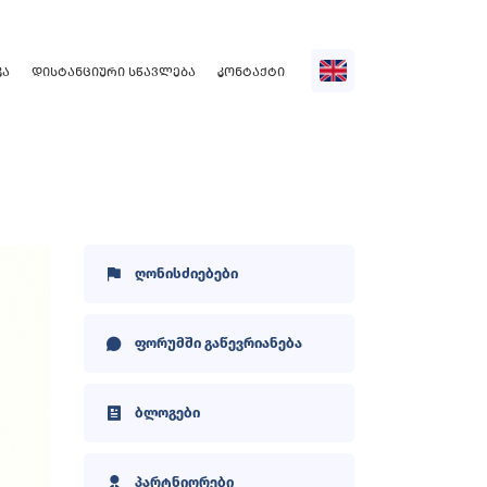
ᲙᲐ
ᲓᲘᲡᲢᲐᲜᲪᲘᲣᲠᲘ ᲡᲬᲐᲕᲚᲔᲑᲐ
ᲙᲝᲜᲢᲐᲥᲢᲘ
ღონისძიებები
ფორუმში გაწევრიანება
ბლოგები
პარტნიორები