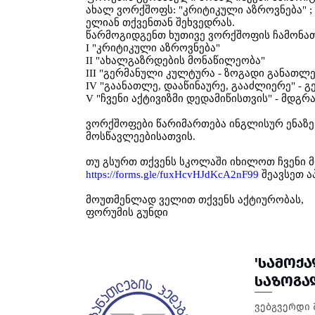
ახალ
ვორქშოფს
: "
კრიტიკული
აზროვნება
" ;
ელიან
თქვენთან
შეხვედრას
.
წარმოგიდგენთ
ხუთივე
ვორქშოფის
ჩამონა
I "
კრიტიკული
აზროვნება
"
II "
ახალგაზრდების
მონაწილეობა
"
III "
გერმანული
კულტურა
-
ზოგადი
განათლე
IV "
გაანათლე
,
დააწინაურე
,
გააძლიერე
" -
გ
V "
ჩვენი
აქტივიზმი
დედამიწისთვის
" -
მდგრ
ვორქშოფები
წარიმართება
ინგლისურ
ენაზე
მოსწავლეებისათვის
.
თუ
გსურთ
თქვენს
სკოლაში
იხილოთ
ჩვენი
https://forms.gle/fuxHcvHJdKcA2nF99
შეავსეთ
ა
მოუთმენლად
ველით
თქვენს
აქტიურობას
,
ფორუმის
გუნდი
'ᲡᲐᲛᲝᲥ
ᲡᲐᲖᲝᲒᲐ
ვებგვერდი 