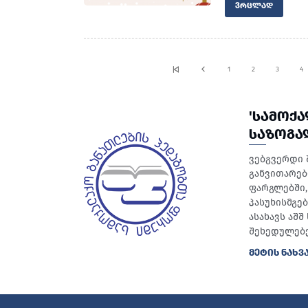
ᲕᲠᲪᲚᲐᲓ
1
2
3
4
'ᲡᲐᲛᲝᲥ
ᲡᲐᲖᲝᲒᲐ
ვებგვერდი 
განვითარებ
ფარგლებში, 
პასუხისმგე
ასახავს აშ
შეხედულებე
ᲛᲔᲢᲘᲡ ᲜᲐᲮᲕ