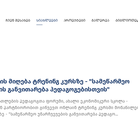
ᲩᲕᲔᲜ ᲨᲔᲡᲐᲮᲔᲑ
ᲡᲘᲐᲮᲚᲔᲔᲑᲘ
ᲞᲠᲝᲔᲥᲢᲔᲑᲘ
ᲒᲐᲚᲔᲠᲔᲐ
ᲑᲘᲑᲚᲘᲝᲗᲔ
ᲘᲡ ᲛᲘᲦᲔᲑᲐ ᲢᲠᲔᲜᲘᲜᲒ ᲙᲣᲠᲡᲖᲔ - "ᲡᲐᲛᲔᲬᲐᲠᲛᲔᲝ
ᲘᲡ ᲒᲐᲜᲕᲘᲗᲐᲠᲔᲑᲐ ᲞᲔᲓᲐᲒᲝᲒᲔᲑᲘᲡᲗᲕᲘᲡ"
ათლების პედაგოგთა ფორუმი, ახალი ეკონომიკური სკოლა -
 პარტნიორობით გიწვევთ ონლაინ ტრენინგ კურსში მონაწილე
ზე - "სამეწარმეო უნარჩვევების განვითარება პედაგო...