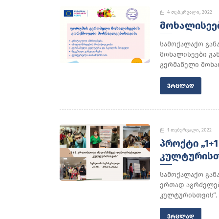
4 თებერვალი, 2022
ᲛᲝᲮᲐᲚᲘᲡᲔᲔ
სამოქალაქო გან
მოხალისეები გა
გერმანელი მოხალ
ᲕᲠᲪᲚᲐᲓ
1 თებერვალი, 2022
ᲞᲠᲝᲥᲢᲘ „1+
ᲙᲣᲚᲢᲣᲠᲘᲡᲗ
სამოქალაქო გან
ერთად აგრძელებ
კულტურისთვის“. 
ᲕᲠᲪᲚᲐᲓ