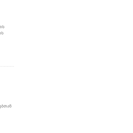
ის
ის
ებთან