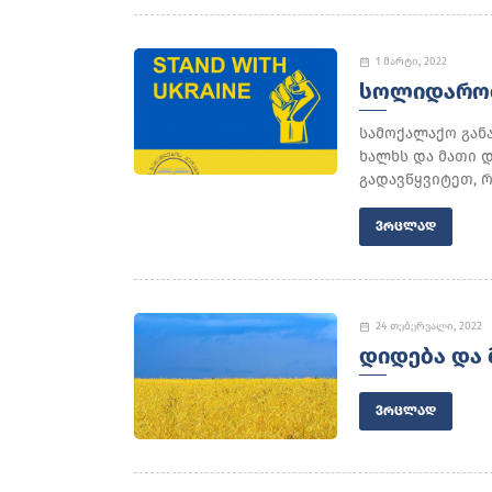
1 მარტი, 2022
ᲡᲝᲚᲘᲓᲐᲠᲝᲑ
სამოქალაქო გან
ხალხს და მათი დ
გადავწყვიტეთ, რ
ᲕᲠᲪᲚᲐᲓ
24 თებერვალი, 2022
ᲓᲘᲓᲔᲑᲐ ᲓᲐ 
ᲕᲠᲪᲚᲐᲓ