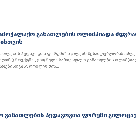
ᲐᲛᲝᲥᲐᲚᲐᲥᲝ ᲒᲐᲜᲐᲗᲚᲔᲑᲘᲡ ᲝᲚᲘᲛᲞᲘᲐᲓᲐ ᲛᲓᲒᲠᲐ
ᲑᲘᲡᲗᲕᲘᲡ
ნათლების პედაგოგთა ფორუმი“ სკოლებს შესაძლებლობას აძლე
იღონ პროექტში „ციფრული სამოქალაქო განათლების ოლიმპია
რებისთვის“, რომლის მიზ...
Ო ᲒᲐᲜᲐᲗᲚᲔᲑᲘᲡ ᲞᲔᲓᲐᲒᲝᲒᲗᲐ ᲤᲝᲠᲣᲛᲘ ᲒᲘᲚᲝᲪᲐ