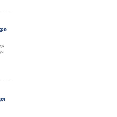
ᲓᲘ
ვს
და
ᲕᲗ