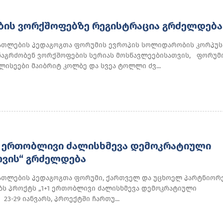
ᲑᲘᲡ ᲕᲝᲠᲥᲨᲝᲤᲔᲑᲖᲔ ᲠᲔᲒᲘᲡᲢᲠᲐᲪᲘᲐ ᲒᲠᲫᲔᲚᲓᲔᲑᲐ
ათლების პედაგოგთა ფორუმის ევროპის სოლიდარობის კორპუს
ნაგრძობენ ვორქშოფების სერიას მოსწავლეებისათვის, ფორუმ
ისეები მაიბრიტ კოლბე და სვეა ტოლლი ძვ...
1 ᲔᲠᲗᲝᲑᲚᲘᲕᲘ ᲫᲐᲚᲘᲡᲮᲛᲔᲕᲐ ᲓᲔᲛᲝᲙᲠᲐᲢᲘᲣᲚᲘ
ᲕᲘᲡ“ ᲒᲠᲫᲔᲚᲓᲔᲑᲐ
ათლების პედაგოგთა ფორუმი, ქართველ და უცხოელ პარტნიორ
ს პროქტს „1+1 ერთობლივი ძალისხმევა დემოკრატიული
23-29 იანვარს, პროექტში ჩართუ...