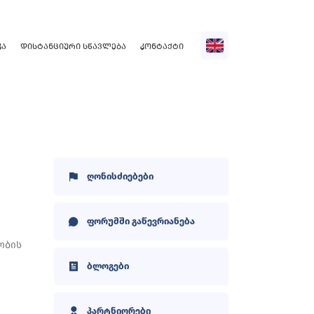
ᲙᲐ
ᲓᲘᲡᲢᲐᲜᲪᲘᲣᲠᲘ ᲡᲬᲐᲕᲚᲔᲑᲐ
ᲙᲝᲜᲢᲐᲥᲢᲘ
ღონისძიებები
ფორუმში გაწევრიანება
ობის
ბლოგები
პარტნიორები