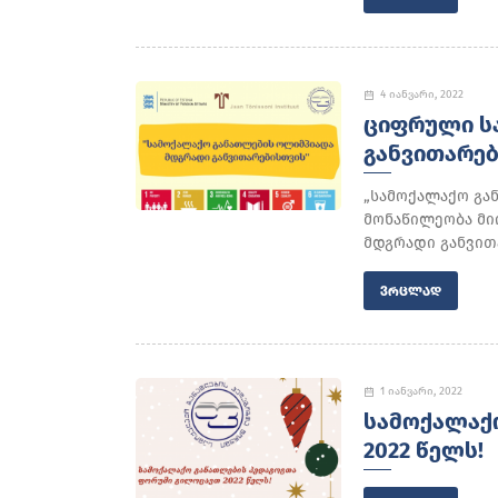
4 იანვარი, 2022
ᲪᲘᲤᲠᲣᲚᲘ Ს
ᲒᲐᲜᲕᲘᲗᲐᲠᲔ
„სამოქალაქო გა
მონაწილეობა მი
მდგრადი განვითა
ᲕᲠᲪᲚᲐᲓ
1 იანვარი, 2022
ᲡᲐᲛᲝᲥᲐᲚᲐᲥ
2022 ᲬᲔᲚᲡ!