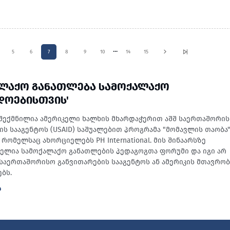
...
5
6
7
8
9
10
14
15
ᲐᲚᲐᲥᲝ ᲒᲐᲜᲐᲗᲚᲔᲑᲐ ᲡᲐᲛᲝᲥᲐᲚᲐᲥᲝ
ᲓᲝᲔᲑᲘᲡᲗᲕᲘᲡ'
შექმნილია ამერიკელი ხალხის მხარდაჭერით აშშ საერთაშორი
ის სააგენტოს (USAID) საშუალებით პროგრამა "მომავლის თაობა
რომელსაც ახორციელებს PH International. მის შინაარსზე
ბელია სამოქალაქო განათლების პედაგოგთა ფორუმი და იგი არ
შ საერთაშორისო განვითარების სააგენტოს ან ამერიკის მთავრო
ბს.
Ა