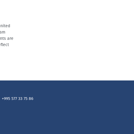
United
ram
nts are
flect
+995 577 33 75 86