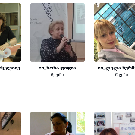
შველიძე
en_ნონა ფიფია
en_ლელა წურწ
წევრი
წევრი