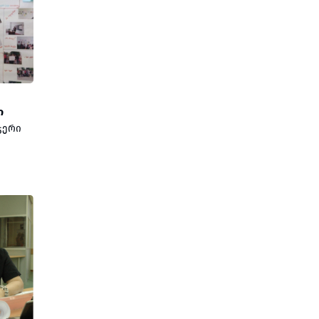
ო
ი
ჯერი