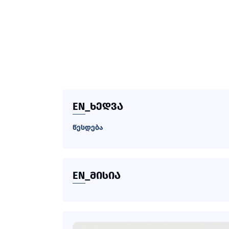
EN_ᲮᲔᲓᲕᲐ
წესდება
EN_ᲛᲘᲡᲘᲐ