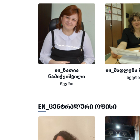
en_ნათია
en_მადლენა 
ნამიჭეიშვილი
წევრი
წევრი
EN_ᲪᲔᲜᲢᲠᲐᲚᲣᲠᲘ ᲝᲤᲘᲡᲘ