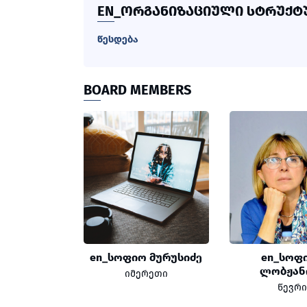
EN_ᲝᲠᲒᲐᲜᲘᲖᲐᲪᲘᲣᲚᲘ ᲡᲢᲠᲣᲥᲢ
წესდება
BOARD MEMBERS
en_სოფიო მურუსიძე
en_სოფ
ლობჟან
იმერეთი
წევრი