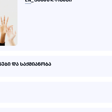
ᲔᲑᲘ ᲓᲐ ᲡᲐᲥᲛᲘᲐᲜᲝᲑᲐ