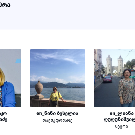
ᲣᲠᲐ
იკო
en_ნინი ბესელია
en_ლიანა
იძე
ღუღუნიშვი
თავმჯდომარე
წევრი