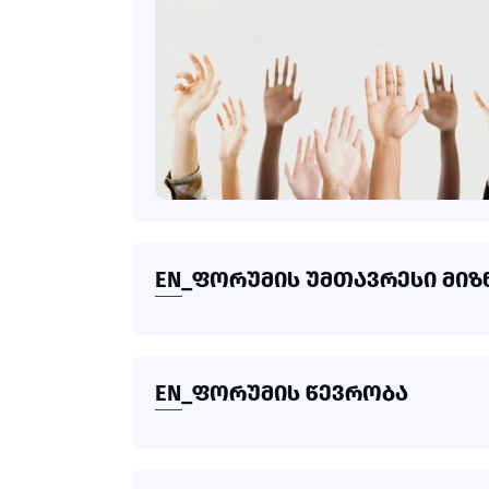
EN_ᲤᲝᲠᲣᲛᲘᲡ ᲣᲛᲗᲐᲕᲠᲔᲡᲘ ᲛᲘᲖᲜ
EN_ᲤᲝᲠᲣᲛᲘᲡ ᲬᲔᲕᲠᲝᲑᲐ