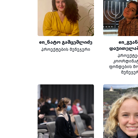
en_ნატო გამცემლიძე
en_გვა
დავითელა
პროექტების მენეჯერი
პროექტე
კოორდინა
ფონდების მო
მენეჯე