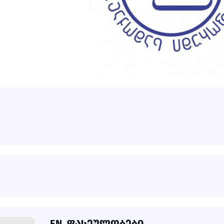
EN_ᲤᲐᲡᲔᲣᲚᲝᲑᲔᲑᲘ