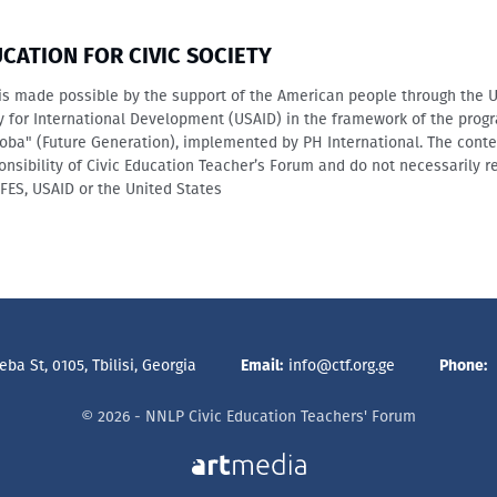
UCATION FOR CIVIC SOCIETY
is made possible by the support of the American people through the 
y for International Development (USAID) in the framework of the prog
oba" (Future Generation), implemented by PH International. The conte
onsibility of Civic Education Teacher’s Forum and do not necessarily re
IFES, USAID or the United States
ba St, 0105, Tbilisi, Georgia
Email:
info@ctf.org.ge
Phone:
© 2026 - NNLP Civic Education Teachers' Forum