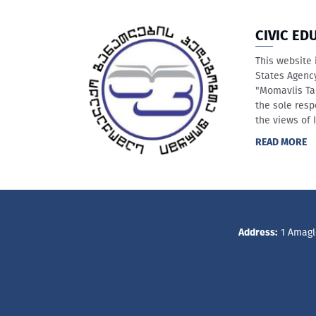
CIVIC ED
This website 
States Agenc
"Momavlis Ta
the sole resp
the views of 
READ MORE
Address:
1 Amagle