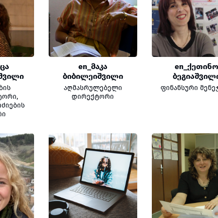
ნცა
en_მაკა
en_ქეთინ
შვილი
ბიბილეიშვილი
ბეგიაშვილ
ბის
აღმასრულებელი
ფინანსური მენე
ტორი,
დირექტორი
ძიების
რი