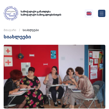
სამოქალაქო განათლება
სამოქალაქო საზოგადოებისთვის
მთავარი
სიახლეები
სიახლეები