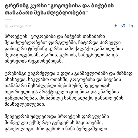
ᲢᲠᲔᲜᲘᲜᲒ ᲙᲣᲠᲡᲘ "ᲒᲝᲒᲝᲔᲑᲘᲡᲐ ᲓᲐ ᲑᲘᲭᲔᲑᲘᲡ
ᲗᲐᲜᲐᲑᲐᲠᲘ ᲨᲔᲡᲐᲫᲚᲔᲑᲚᲝᲑᲔᲑᲘ"
24 მარტი, 2021
პროექტის
"
გოგოებისა
და
ბიჭების
თანაბარი
შესაძლებლობები
"
ფარგლებში
,
ჩატარდა
პირველი
ფიზიკური
ტრენინგ
კურსი
სამოქალაქო
განათლების
პედაგოგებთან
,
აჭარის
,
გურიის
,
სამეგრელოსა
და
იმერეთის
რეგიონებიდან
.
ტრენინგი
გაგრძელდა
2
დღის
განმავლობაში
და
მიზნად
ისახავდა
,
საკლასო
ოთახში
,
გოგოებისა
და
ბიჭების
თანაბარი
შესაძლებლობების
უზრუნველყოფის
თეორიული
და
პრაქტიკული
ცოდნისა
და
უნარების
განვითარებას
,
მონაწილე
სამოქალაქო
განათლების
მასწავლებლებში
.
შეხვედრას
უძღვებოდა
პროექტის
ფარგლებში
მოწვეული
ექსპერტი
გენდერის
საკითხებში
,
ფსიქოლოგი
,
პროფესორი
ნანა
ბერეკაშვილი
.