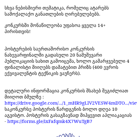
სხვა
ნებისმიერი
თემატიკა
,
რომელიც
ატარებს
სამოქალაქო
განათლების
ღირებულებებს
.
კონკურსში
მონაწილეობა
უფასოა
ყველა
14+
პირისთვის
!
პოსტერების
საერთაშორისო
კონკურსის
ნახევარფინალში
გადასული
20
ნამუშევარი
პუბლიკაციის
სახით
გამოიცემა
,
ხოლო
გამარჯვებული
4
ფინალისტი
მიიღებს
დამატებით
პრიზს
(400
ევროს
ექვივალენტის
ტექნიკის
ვაუჩერს
).
დეტალური
ინფორმაცია
კონკურსის
შსახებ
შეგიძლიათ
მიიღოთ
ბმულზე
:
https://drive.google.com/.../1_mHR9gLlV2VESW4mDTO.../view
საკონკურსე
პოსტერის
წარდგენის
ბოლო
დღეა
10
აგვისტო
.
პოსტერის
გასაგზავნად
მიჰყევით
აპლიაკაციას
-
https://forms.gle/ixFafqmk4X7WuTgB7