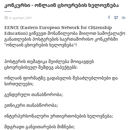
ᲙᲝᲜᲙᲣᲠᲡᲘ - ᲝᲜᲚᲐᲘᲜ ᲪᲮᲝᲕᲠᲔᲑᲘᲡ ᲮᲔᲚᲝᲕᲜᲔᲑᲐ
8 აგვისტო, 2021
EENCE (Eastern European Network for Citizenship
Education)
გიწვევთ
მონაწილეობა
მიიღოთ
სამოქალაქო
განათლების
პოსტერების
საერთაშორისო
კონკურსში
"
ონლაინ
ცხოვრების
ხელოვნება
"!
პოსტერის
თემატიკა
შეიძლება
მოიცავდეს
ცხოვრებისეულ
შემდეგ
ასპექტებს
:
ონლაინ
ფორმატზე
გადასვლის
შესაძლებლობები
და
სირთულეები
;
გენდერული
თანასწორობა
;
ეთნიკური
თანასწორობა
;
ინტერპერსონალური
ურთიერთობების
ხელოვნება
;
მდგრადი
განვითარების
მიზნები
;