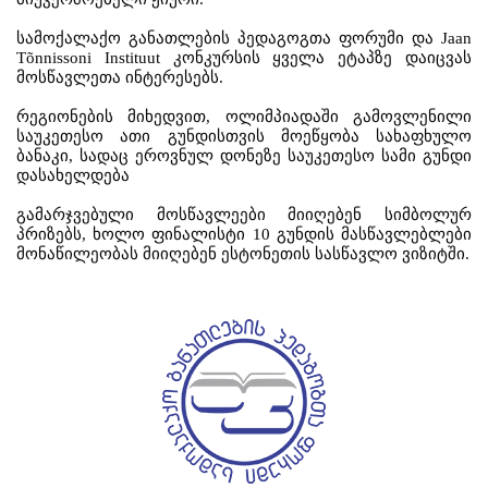
სამოქალაქო
განათლების
პედაგოგთა
ფორუმი
და
Jaan
T
õ
nnissoni Instituut
კონკურსის
ყველა
ეტაპზე
დაიცვას
მოსწავლეთა
ინტერესებს
.
რეგიონების
მიხედვით
,
ოლიმპიადაში
გამოვლენილი
საუკეთესო
ათი
გუნდისთვის
მოეწყობა
სახაფხულო
ბანაკი
,
სადაც
ეროვნულ
დონეზე
საუკეთესო
სამი
გუნდი
დასახელდება
გამარჯვებული
მოსწავლეები
მიიღებენ
სიმბოლურ
პრიზებს
,
ხოლო
ფინალისტი
10
გუნდის
მასწავლებლები
მონაწილეობას
მიიღებენ
ესტონეთის
სასწავლო
ვიზიტში
.