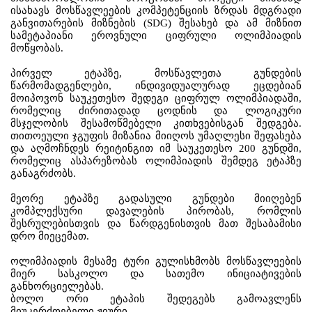
ისახავს
მოსწავლეების
კომპეტენციის
ზრდას
მდგრადი
განვითარების
მიზნების
(SDG)
შესახებ
და
ამ
მიზნით
სამეტაპიანი
ეროვნული
ციფრული
ოლიმპიადის
მოწყობას
.
პირველ
ეტაპზე
,
მოსწავლეთა
გუნდების
წარმომადგენლები
,
ინდივიდუალურად
ეცდებიან
მოიპოვონ
საუკეთესო
შედეგი
ციფრულ
ოლიმპიადაში
,
რომელიც
ძირითადად
ცოდნის
და
ლოგიკური
მსჯელობის
შესამოწმებელი
კითხვებისგან
შედგება
.
თითოეული
ჯგუფის
მიზანია
მიიღოს
უმაღლესი
შეფასება
და
აღმოჩნდეს
რეიტინგით
იმ
საუკეთესო
200
გუნდში
,
რომელიც
ასპარეზობას
ოლიმპიადის
შემდეგ
ეტაპზე
განაგრძობს
.
მეორე
ეტაპზე
გადასული
გუნდები
მიიღებენ
კომპლექსური
დავალების
პირობას
,
რომლის
შესრულებისთვის
და
წარდგენისთვის
მათ
შესაბამისი
დრო
მიეცემათ
.
ოლიმპიადის
მესამე
ტური
გულისხმობს
მოსწავლეების
მიერ
სასკოლო
და
სათემო
ინიციატივების
განხორციელებას
.
ბოლო
ორი
ეტაპის
შედეგებს
გამოავლენს
მიუკერძოებელი
ჟიური
.