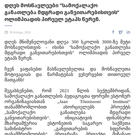
ᲓᲦᲔᲡ ᲛᲝᲡᲬᲐᲕᲚᲔᲔᲑᲘ "ᲡᲐᲛᲝᲥᲐᲚᲐᲥᲝ
ᲒᲐᲜᲐᲗᲚᲔᲑᲐ ᲛᲓᲒᲠᲐᲓᲘ ᲒᲐᲜᲕᲘᲗᲐᲠᲔᲑᲘᲡᲗᲕᲘᲡ"
ᲝᲚᲘᲛᲞᲘᲐᲓᲘᲡ ᲞᲘᲠᲕᲔᲚ ᲔᲢᲐᲞᲡ ᲬᲔᲠᲔᲜ.
19 მარტი, 2022
დღეს
მნიშვნელოვანი
დღეა
300
სკოლის
3000-
ზე
მეტი
მოსწავლისთვის
-
ისინი
"
სამოქალაქო
განათლება
მდგრადი
განვითარებისთვის
"
ოლიმპიადის
პირველ
ეტაპს
წერენ
.
ჩვენ
ვაფასებთ
მასწავლებელთა
და
მოსწავლეთა
მოტივაციას
და
წარმატებას
ვუსურვებთ
თითოეულ
მათგანს
!
შეგახსენებთ
,
რომ
2021
წლის
სექტემბრიდან
,
სამოქალაქო
განათლების
პედაგოგთა
ფორუმი
ესტონურ
ორგანიზაციასთან
„
Jaan T
õ
nnissoni Instituut
“
თანამშრომლობით
ახორციელებს
პროექტს
„
სამოქალაქო
განათლება
მდგრადი
განვითარებისთვის
“
.
ინიციატივის
ფინანსური
მხარდამჭერია
ესტონეთის
საგარეო
საქმეთა
სამინისტრო
„
განვითარების
სფეროში
თანამშრომლობის
“
პროგრამა
.
პროექტი
მიზანად