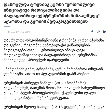
ᲓᲐᲡᲠᲣᲚᲓᲐ ᲢᲠᲔᲜᲘᲜᲒ ᲙᲣᲠᲡᲘ "ᲔᲠᲗᲝᲑᲚᲘᲕᲘ
ᲘᲜᲘᲪᲘᲐᲢᲘᲕᲐ ᲠᲐᲓᲘᲙᲐᲚᲘᲖᲐᲪᲘᲘᲡᲐ ᲓᲐ
ᲫᲐᲚᲐᲓᲝᲑᲠᲘᲕᲘ ᲔᲥᲡᲢᲠᲔᲛᲘᲖᲛᲘᲡ ᲬᲘᲜᲐᲐᲦᲛᲓᲔᲒ"
ᲐᲭᲐᲠᲘᲡᲐ ᲓᲐ ᲒᲣᲠᲘᲘᲡ ᲞᲔᲓᲐᲒᲝᲒᲔᲑᲘᲡᲗᲕᲘᲡ
17 დეკემბერი, 2020
დასრულდა
ორკომპინენტიანი
ტრეინინგ
კურსი
აჭარისა
და
გურიის
რეგიონის
სამოქალაქო
განათლების
პედაგოგებისთვის
- "
ერთობლივი
ინიციატივა
რადიკალიზაციისა
და
ძალადობრივი
ექსტრემიზმის
წინააღმდეგ
"
პროექტის
ფარგლებში
.
პანდემიის
გამო
,
ტრეინინგ
კურსი
წარიმართა
ონლაინ
ფორმატში
, Zoom.us
პლატფორმის
დახმარებით
.
ტრენინგის
პირველ
ნაწილს
(28-29
ნოემბერი
)
უძღვებოდნენ
,
ბათუმის
შოთა
რუსთაველის
სახელმწიფო
უნივერსიტეტის
პროფესორები
-
ქალბატონი
ლალი
ანთიძე
და
ბატონი
ზურაბ
კვირკვაია.
ტრენინგის
მეორე
ნაწილს
(12-13
დეკემბერი
),
წარუძღვა