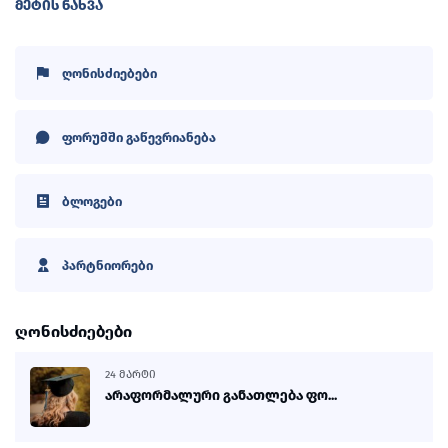
ᲛᲔᲢᲘᲡ ᲜᲐᲮᲕᲐ
ღონისძიებები
ფორუმში გაწევრიანება
ბლოგები
პარტნიორები
ღონისძიებები
24 ᲛᲐᲠᲢᲘ
არაფორმალური განათლება ფო...