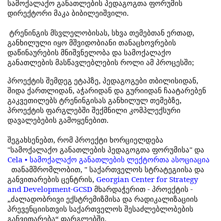
სამოქალაქო
განათლების
პედაგოგთა
ფორუმის
დირექტორი
მაკა
ბიბილეიშვილი
.
ტრენინგის
მსვლელობისას
,
სხვა
თემებთან
ერთად
,
განხილული
იყო
მშვიდობიანი
თანაცხოვრების
დაწინაურების
მნიშვნელობა
და
სამოქალაქო
განათლების
მასწავლებლების
როლი
ამ
პროცესში
;
პროექტის
შემდეგ
ეტაპზე
,
პედაგოგები
თბილისიდან
,
შიდა
ქართლიდან
,
აჭარიდან
და
გურიიდან
ჩაატარებენ
გაკვეთილებს
ტრენინგისას
განხილულ
თემებზე
,
პროექტის
ფარგლებში
შექმნილი
კომპლექსური
დავალებების
გამოყენებით
.
შეგახსენებთ
,
რომ
პროექტი
ხორციელდება
"
სამოქალაქო
განათლების
პედაგოგთა
ფორუმისა
"
და
Cela •
სამოქალაქო
განათლების
ლექტორთა
ასოციაცია
თანამშრომლობით
, "
საქართველოს
სტრატეგიისა
და
განვითარების
ცენტრის
,
Georgian Center for Strategy
and Development-GCSD
მხარდაჭერით
-
პროექტის
-
„
ძალადობრივი
ექსტრემიზმისა
და
რადიკალიზაციის
პრევენციისთვის
საქართველოს
შესაძლებლობების
განვითარება
“
ფარგლებში
.