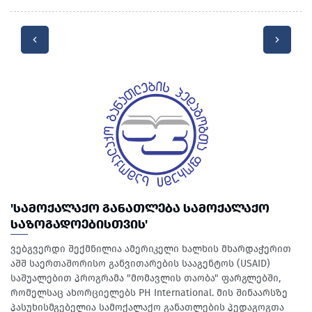
'ᲡᲐᲛᲝᲥᲐᲚᲐᲥᲝ ᲒᲐᲜᲐᲗᲚᲔᲑᲐ ᲡᲐᲛᲝᲥᲐᲚᲐᲥᲝ
ᲡᲐᲖᲝᲒᲐᲓᲝᲔᲑᲘᲡᲗᲕᲘᲡ'
ვებგვერდი შექმნილია ამერიკელი ხალხის მხარდაჭერით
აშშ საერთაშორისო განვითარების სააგენტოს (USAID)
საშუალებით პროგრამა "მომავლის თაობა" ფარგლებში,
რომელსაც ახორციელებს PH International. მის შინაარსზე
პასუხისმგებელია სამოქალაქო განათლების პედაგოგთა