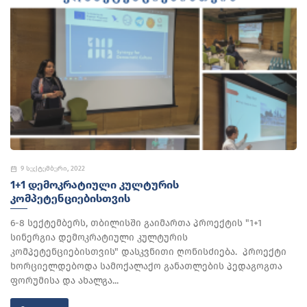
9 სექტემბერი, 2022
1+1 ᲓᲔᲛᲝᲙᲠᲐᲢᲘᲣᲚᲘ ᲙᲣᲚᲢᲣᲠᲘᲡ
ᲙᲝᲛᲞᲔᲢᲔᲜᲪᲘᲔᲑᲘᲡᲗᲕᲘᲡ
6-8 სექტემბერს, თბილისში გაიმართა პროექტის "1+1
სინერგია დემოკრატიული კულტურის
კომპეტენციებისთვის" დასკვნითი ღონისძიება. პროექტი
ხორციელდებოდა სამოქალაქო განათლების პედაგოგთა
ფორუმისა და ახალგა...