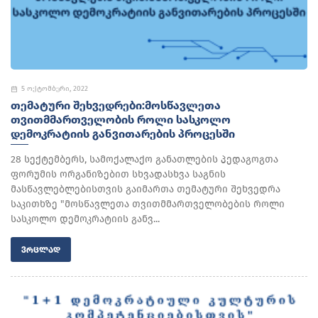
5 ოქტომბერი, 2022
ᲗᲔᲛᲐᲢᲣᲠᲘ ᲨᲔᲮᲕᲔᲓᲠᲔᲑᲘ:ᲛᲝᲡᲬᲐᲕᲚᲔᲗᲐ
ᲗᲕᲘᲗᲛᲛᲐᲠᲗᲕᲔᲚᲝᲑᲘᲡ ᲠᲝᲚᲘ ᲡᲐᲡᲙᲝᲚᲝ
ᲓᲔᲛᲝᲙᲠᲐᲢᲘᲘᲡ ᲒᲐᲜᲕᲘᲗᲐᲠᲔᲑᲘᲡ ᲞᲠᲝᲪᲔᲡᲨᲘ
28 სექტემბერს, სამოქალაქო განათლების პედაგოგთა
ფორუმის ორგანიზებით სხვადასხვა საგნის
მასწავლებლებისთვის გაიმართა თემატური შეხვედრა
საკითხზე "მოსწავლეთა თვითმმართველობების როლი
სასკოლო დემოკრატიის განვ...
ᲕᲠᲪᲚᲐᲓ