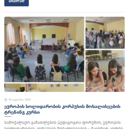
ᲕᲠᲪᲚᲐᲓ
16 ივლისი, 2022
ᲔᲕᲠᲝᲞᲘᲡ ᲡᲝᲚᲘᲓᲐᲠᲝᲑᲘᲡ ᲙᲝᲠᲞᲣᲡᲘᲡ ᲛᲝᲮᲐᲚᲘᲡᲔᲔᲑᲘᲡ
ᲢᲠᲔᲜᲘᲜᲒ ᲙᲣᲠᲡᲘ
სამოქალაქო განათლების პედაგოგთა ფორუმის, ევროპის
სოლიდარობის კორპუსის მოხალისეების - მაიბრიტ კოლბე