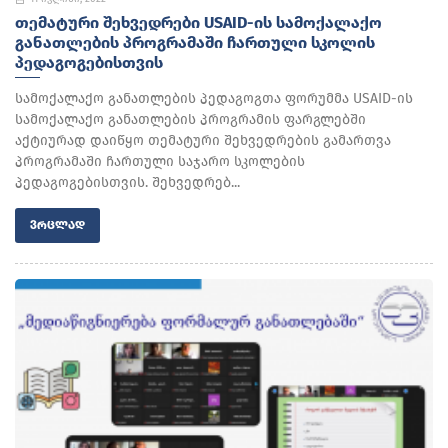
ᲗᲔᲛᲐᲢᲣᲠᲘ ᲨᲔᲮᲕᲔᲓᲠᲔᲑᲘ USAID-ᲘᲡ ᲡᲐᲛᲝᲥᲐᲚᲐᲥᲝ
ᲒᲐᲜᲐᲗᲚᲔᲑᲘᲡ ᲞᲠᲝᲒᲠᲐᲛᲐᲨᲘ ᲩᲐᲠᲗᲣᲚᲘ ᲡᲙᲝᲚᲘᲡ
ᲞᲔᲓᲐᲒᲝᲒᲔᲑᲘᲡᲗᲕᲘᲡ
სამოქალაქო განათლების პედაგოგთა ფორუმმა USAID-ის
სამოქალაქო განათლების პროგრამის ფარგლებში
აქტიურად დაიწყო თემატური შეხვედრების გამართვა
პროგრამაში ჩართული საჯარო სკოლების
პედაგოგებისთვის. შეხვედრებ...
ᲕᲠᲪᲚᲐᲓ