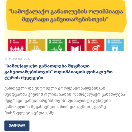
14 ივნისი, 2022
"ᲡᲐᲛᲝᲥᲐᲚᲐᲥᲝ ᲒᲐᲜᲐᲗᲚᲔᲑᲐ ᲛᲓᲒᲠᲐᲓᲘ
ᲒᲐᲜᲕᲘᲗᲐᲠᲔᲑᲘᲡᲗᲕᲘᲡ" ᲝᲚᲘᲛᲞᲘᲐᲓᲘᲡ ᲤᲘᲜᲐᲚᲣᲠᲘ
ᲢᲣᲠᲘᲡ ᲨᲔᲓᲔᲒᲔᲑᲘ
ქართველი და ესტონელი პროფესიონალებისგან
შემდგარმა ჟიურიმ ოლიმპიადის "სამოქალაქო განათლება
მდგრადი განვითარებისთვის" ფინალისტი გუნდები
გამოავლინა შეგახსენებთ, რომ დასკვნით ეტაპზე
მოსწავლეებს უნდა განე...
ᲕᲠᲪᲚᲐᲓ