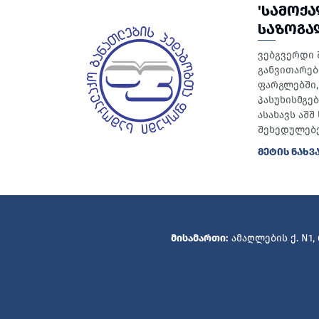
'ᲡᲐᲛᲝᲥ
ᲡᲐᲖᲝᲒᲐ
ვებგვერდი 
განვითარებ
ფარგლებში, 
პასუხისმგე
ასახავს აშ
შეხედულებე
ᲛᲔᲢᲘᲡ ᲜᲐᲮᲕ
მისამართი:
ამაღლების ქ. N1,