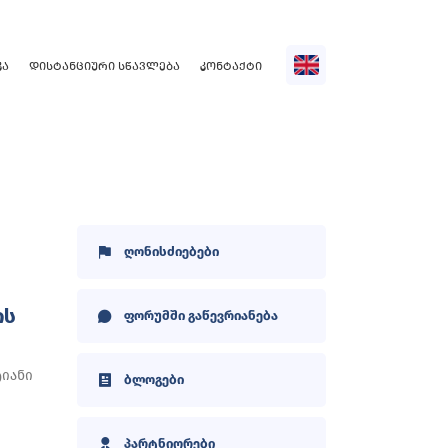
ᲙᲐ
ᲓᲘᲡᲢᲐᲜᲪᲘᲣᲠᲘ ᲡᲬᲐᲕᲚᲔᲑᲐ
ᲙᲝᲜᲢᲐᲥᲢᲘ
ღონისძიებები
ᲘᲡ
ფორუმში გაწევრიანება
იანი
ბლოგები
პარტნიორები