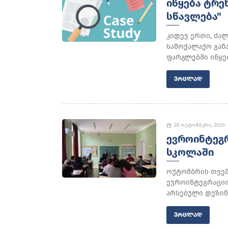
ᲘᲬᲧᲔᲑᲐ ᲢᲠᲔ
ᲡᲬᲐᲕᲚᲔᲑᲐ"
კიდევ ერთი, ძა
სამოქალაქო გან
ფარგლებში იწყებ
ᲕᲠᲪᲚᲐᲓ
26 ოქტომბერი, 2020
ᲔᲕᲠᲝᲘᲜᲢᲔᲒᲠ
ᲡᲙᲝᲚᲐᲨᲘ
ოქტომბრის თვეშ
ევროინტეგრაციი
არსებული დეზინფ
ᲕᲠᲪᲚᲐᲓ