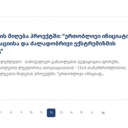
ᲘᲡ ᲛᲘᲦᲔᲑᲐ ᲞᲠᲝᲔᲥᲢᲨᲘ: "ᲔᲠᲗᲝᲑᲚᲘᲕᲘ ᲘᲜᲘᲪᲘᲐᲢ
ᲐᲪᲘᲘᲡᲐ ᲓᲐ ᲫᲐᲚᲐᲓᲝᲑᲠᲘᲕᲘ ᲔᲥᲡᲢᲠᲔᲛᲘᲖᲛᲘᲡ
"
ვლებლებო! სამოქალაქო განათლების პედაგოგთა ფორუმი,
ათლების ლექტორთა ასოციაციასთან - CELA თანამშრომლობით,
ლეების მიღებას პროექტში: "ერთობლივი ინიციატ...
7
8
9
10
11
12
13
14
15