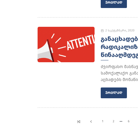
ᲕᲠᲪᲚᲐᲓ
2 სექტემბერი, 2020
ᲒᲐᲜᲐᲪᲮᲐᲓᲔᲑ
ᲠᲐᲓᲘᲙᲐᲚᲘᲖ
ᲬᲘᲜᲐᲐᲦᲛᲓᲔᲒ
ძვირფასო მასწა
სამოქალაქო გან
აცხადებს მონაწი
ᲕᲠᲪᲚᲐᲓ
...
1
2
6