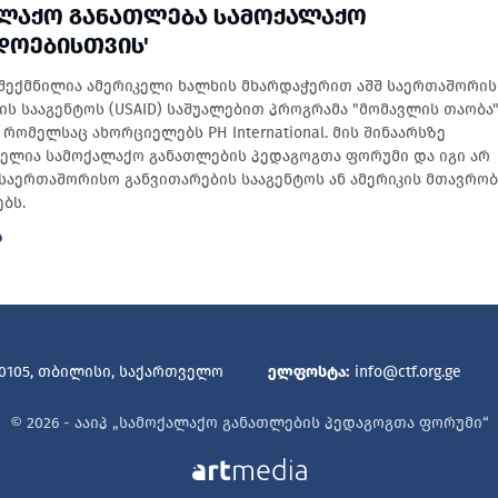
ᲐᲚᲐᲥᲝ ᲒᲐᲜᲐᲗᲚᲔᲑᲐ ᲡᲐᲛᲝᲥᲐᲚᲐᲥᲝ
ᲓᲝᲔᲑᲘᲡᲗᲕᲘᲡ'
შექმნილია ამერიკელი ხალხის მხარდაჭერით აშშ საერთაშორი
ის სააგენტოს (USAID) საშუალებით პროგრამა "მომავლის თაობა
რომელსაც ახორციელებს PH International. მის შინაარსზე
ბელია სამოქალაქო განათლების პედაგოგთა ფორუმი და იგი არ
შ საერთაშორისო განვითარების სააგენტოს ან ამერიკის მთავრო
ბს.
Ა
 0105, თბილისი, საქართველო
ელფოსტა:
info@ctf.org.ge
© 2026 - ააიპ „სამოქალაქო განათლების პედაგოგთა ფორუმი“