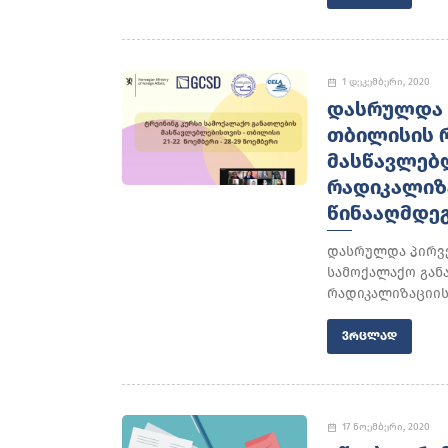
1 დეკემბერი, 2020
ᲓᲐᲡᲠᲣᲚᲓᲐ 
ᲗᲑᲘᲚᲘᲡᲘᲡ 
ᲛᲐᲡᲬᲐᲕᲚᲔᲑᲚ
ᲠᲐᲓᲘᲙᲐᲚᲘᲖ
ᲬᲘᲜᲐᲐᲦᲛᲓᲔᲒ
დასრულდა პირვე
სამოქალაქო გან
რადიკალიზაციისა
ᲕᲠᲪᲚᲐᲓ
17 ნოემბერი, 2020