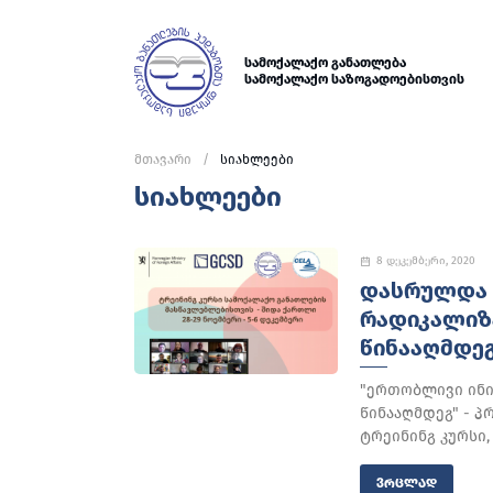
სამოქალაქო განათლება
სამოქალაქო საზოგადოებისთვის
მთავარი
სიახლეები
სიახლეები
8 დეკემბერი, 2020
ᲓᲐᲡᲠᲣᲚᲓᲐ 
ᲠᲐᲓᲘᲙᲐᲚᲘᲖ
ᲬᲘᲜᲐᲐᲦᲛᲓᲔᲒ
"ერთობლივი ინი
წინააღმდეგ" - 
ტრეინინგ კურსი,
ᲕᲠᲪᲚᲐᲓ