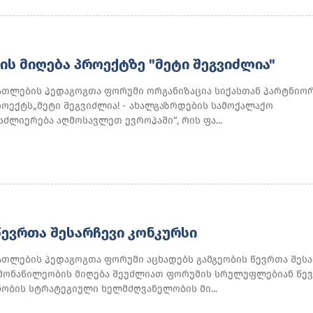
ᲘᲡ ᲛᲘᲦᲔᲑᲐ ᲞᲠᲝᲔᲥᲢᲖᲔ "ᲛᲔᲢᲘ ᲨᲔᲒᲕᲘᲫᲚᲘᲐ"
ათლების პედაგოგთა ფორუმი ორგანიზაცია სიქასთან პარტნიო
ოექტს„მეტი შეგვიძლია! - ახალგაზრდების სამოქალაქო
ძლიერება აღმოსავლეთ ევროპაში“, რის ფა...
ᲬᲔᲕᲠᲗᲐ ᲨᲔᲡᲐᲠᲩᲔᲕᲘ ᲙᲝᲜᲙᲣᲠᲡᲘ
ათლების პედაგოგთა ფორუმი აცხადებს გამგეობის წევრთა შეს
ი მონაწილეობის მიღება შეუძლიათ ფორუმის სრულუფლებიან წევ
ნობის სტრატეგიული ხელმძღვანელობის მი...