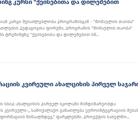
ᲜᲘᲜᲒ ᲙᲣᲠᲡᲘ "ᲥᲔᲘᲡᲔᲑᲘᲗᲐ ᲓᲐ ᲓᲘᲚᲔᲛᲔᲑᲘᲗ
ლიან კარგი შესაძლებლობა პროგრამისგან - "მომავლის თაობა"
ათლების პედაგოგთა ფორუმი, პროგრამის "მომავლის თაობა"
ს ტრენინგზე "ქეისებითა და დილემებით სწ...
ᲐᲪᲘᲘᲡ ᲙᲕᲘᲠᲔᲣᲚᲘ ᲐᲮᲐᲚᲪᲘᲮᲘᲡ ᲞᲘᲠᲕᲔᲚ ᲡᲐᲯᲐᲠ
ი სსიპ-ახალციხის პირველ სკოლაში მიმდინარეობდა
ს კვირეული-,, სამოქალაქო განათლება ევროინტეგრაციის შესა
ორმაციის წინააღმდეგ," ფარგლებში. პროექტის სახელწო...