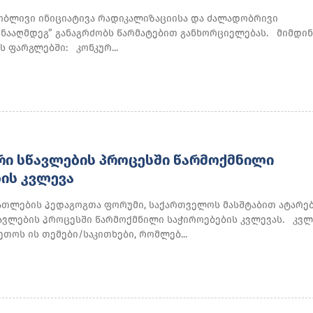
ობლივი ინიციატივა რადიკალიზაციისა და ძალადობრივი
ინააღმდეგ” განაგრძობს წარმატებით განხორციელებას. მიმდი
ს ფარგლებში: კონკურ...
ᲠᲘ ᲡᲬᲐᲕᲚᲔᲑᲘᲡ ᲞᲠᲝᲪᲔᲡᲨᲘ ᲬᲐᲠᲛᲝᲥᲛᲜᲘᲚᲘ
ᲘᲡ ᲙᲕᲚᲔᲕᲐ
ათლების პედაგოგთა ფორუმი, საქართველოს მასშტაბით ატარე
ავლების პროცესში წარმოქმნილი საჭიროებების კვლევას. კვლ
ვეთოს ის თემები/საკითხები, რომლებ...