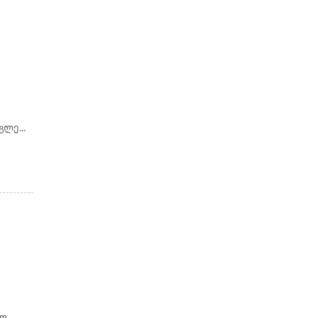
ლე...
სო