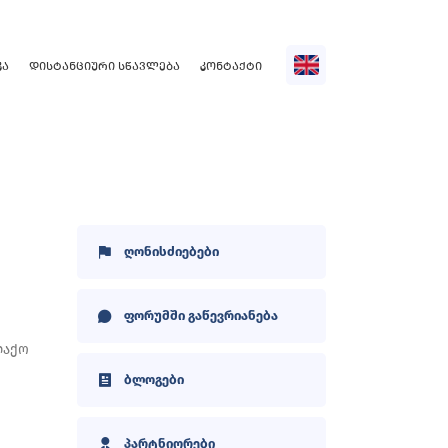
ᲙᲐ
ᲓᲘᲡᲢᲐᲜᲪᲘᲣᲠᲘ ᲡᲬᲐᲕᲚᲔᲑᲐ
ᲙᲝᲜᲢᲐᲥᲢᲘ
ღონისძიებები
ფორუმში გაწევრიანება
ლაქო
ბლოგები
პარტნიორები