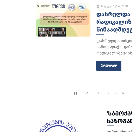
17 დეკემბერი, 2020
ᲓᲐᲡᲠᲣᲚᲓᲐ 
ᲠᲐᲓᲘᲙᲐᲚᲘᲖ
ᲬᲘᲜᲐᲐᲦᲛᲓᲔᲒ
დასრულდა ორკომ
სამოქალაქო გან
რადიკალიზაციის
ᲕᲠᲪᲚᲐᲓ
...
1
2
6
'ᲡᲐᲛᲝᲥ
ᲡᲐᲖᲝᲒᲐ
ვებგვერდი 