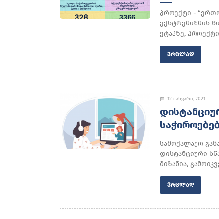
პროექტი - “ერთ
ექსტრემიზმის წ
ეტაპზე, პროექტი
ᲕᲠᲪᲚᲐᲓ
12 იანვარი, 2021
ᲓᲘᲡᲢᲐᲜᲪᲘᲣ
ᲡᲐᲭᲘᲠᲝᲔᲑᲔᲑ
სამოქალაქო გან
დისტანციური სწ
მიზანია, გამოიკ
ᲕᲠᲪᲚᲐᲓ