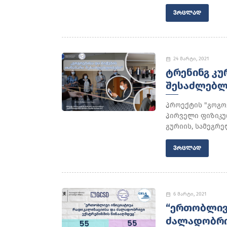
ᲕᲠᲪᲚᲐᲓ
24 მარტი, 2021
ᲢᲠᲔᲜᲘᲜᲒ ᲙᲣ
ᲨᲔᲡᲐᲫᲚᲔᲑᲚ
პროექტის "გოგო
პირველი ფიზიკუ
გურიის, სამეგრე
ᲕᲠᲪᲚᲐᲓ
6 მარტი, 2021
“ᲔᲠᲗᲝᲑᲚᲘᲕᲘ
ᲫᲐᲚᲐᲓᲝᲑᲠᲘᲕ