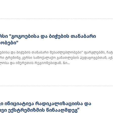
ᲠᲡᲘ "ᲒᲝᲒᲝᲔᲑᲘᲡᲐ ᲓᲐ ᲑᲘᲭᲔᲑᲘᲡ ᲗᲐᲜᲐᲑᲐᲠᲘ
ᲝᲑᲔᲑᲘ"
ებისა და ბიჭების თანაბარი შესაძლებლობები" ფარგლებში, ჩა
რი ტრენინგ კურსი სამოქალაქო განათლების პედაგოგებთან, აჭ
ლოსა და იმერეთის რეგიონებიდან. &n...
 ᲘᲜᲘᲪᲘᲐᲢᲘᲕᲐ ᲠᲐᲓᲘᲙᲐᲚᲘᲖᲐᲪᲘᲘᲡᲐ ᲓᲐ
Ი ᲔᲥᲡᲢᲠᲔᲛᲘᲖᲛᲘᲡ ᲬᲘᲜᲐᲐᲦᲛᲓᲔᲒ”